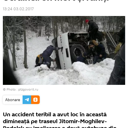
13:24 03.02.2017
© Photo : ptzgovorit.ru
Abonare
Un accident teribil a avut loc în această
dimineață pe traseul Jitomir-Moghilev-