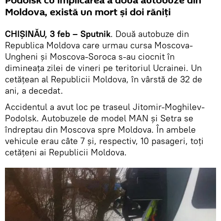
Podolsk cu implicarea a două autobuze din
Moldova, există un mort și doi răniți
CHIȘINĂU, 3 feb – Sputnik
. Două autobuze din
Republica Moldova care urmau cursa Moscova-
Ungheni și Moscova-Soroca s-au ciocnit în
dimineața zilei de vineri pe teritoriul Ucrainei. Un
cetățean al Republicii Moldova, în vârstă de 32 de
ani, a decedat.
Accidentul a avut loc pe traseul Jitomir-Moghilev-
Podolsk. Autobuzele de model MAN și Setra se
îndreptau din Moscova spre Moldova. În ambele
vehicule erau câte 7 și, respectiv, 10 pasageri, toți
cetățeni ai Republicii Moldova.