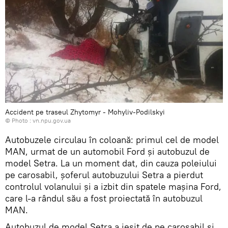
Accident pe traseul Zhytomyr - Mohyliv-Podilskyi
© Photo :
vn.npu.gov.ua
Autobuzele circulau în coloană: primul cel de model
MAN, urmat de un automobil Ford și autobuzul de
model Setra. La un moment dat, din cauza poleiului
pe carosabil, șoferul autobuzului Setra a pierdut
controlul volanului și a izbit din spatele mașina Ford,
care l-a rândul său a fost proiectată în autobuzul
MAN.
Autobuzul de model Setra a ieșit de pe carosabil și