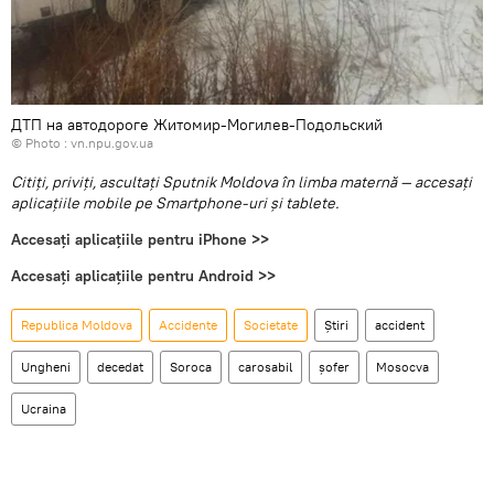
ДТП на автодороге Житомир-Могилев-Подольский
© Photo :
vn.npu.gov.ua
Citiţi, priviţi, ascultaţi Sputnik Moldova în limba maternă — accesaţi
aplicaţiile mobile pe Smartphone-uri şi tablete.
Accesaţi aplicaţiile pentru iPhone >>
Accesaţi aplicaţiile pentru Android >>
Republica Moldova
Accidente
Societate
Știri
accident
Ungheni
decedat
Soroca
carosabil
șofer
Mosocva
Ucraina