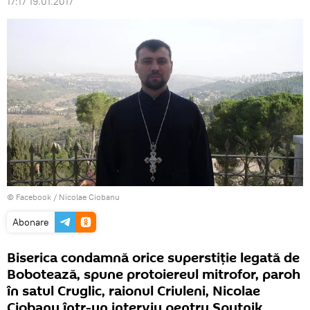
17:17 19.01.2017
© Facebook /
Nicolae Ciobanu
Abonare
Biserica condamnă orice superstiție legată de
Bobotează, spune protoiereul mitrofor, paroh
în satul Cruglic, raionul Criuleni, Nicolae
Ciobanu într-un interviu pentru Sputnik