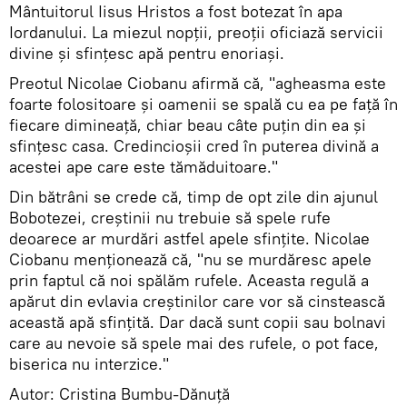
Mântuitorul Iisus Hristos a fost botezat în apa
Iordanului. La miezul nopții, preoții oficiază servicii
divine și sfințesc apă pentru enoriași.
Preotul Nicolae Ciobanu afirmă că, "agheasma este
foarte folositoare și oamenii se spală cu ea pe față în
fiecare dimineață, chiar beau câte puțin din ea și
sfințesc casa. Credincioșii cred în puterea divină a
acestei ape care este tămăduitoare."
Din bătrâni se crede că, timp de opt zile din ajunul
Bobotezei, creștinii nu trebuie să spele rufe
deoarece ar murdări astfel apele sfințite. Nicolae
Ciobanu menționează că, "nu se murdăresc apele
prin faptul că noi spălăm rufele. Aceasta regulă a
apărut din evlavia creștinilor care vor să cinstească
această apă sfințită. Dar dacă sunt copii sau bolnavi
care au nevoie să spele mai des rufele, o pot face,
biserica nu interzice."
Autor: Cristina Bumbu-Dănuță