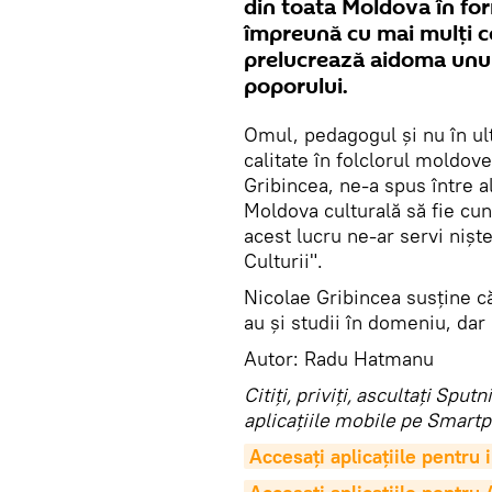
din toata Moldova în for
împreună cu mai mulți col
prelucrează aidoma unui 
poporului.
Omul, pedagogul și nu în ult
calitate în folclorul moldove
Gribincea, ne-a spus între a
Moldova culturală să fie cun
acest lucru ne-ar servi niș
Culturii".
Nicolae Gribincea susține c
au și studii în domeniu, dar 
Autor: Radu Hatmanu
Citiţi, priviţi, ascultaţi Sp
aplicaţiile mobile pe Smartp
Accesaţi aplicaţiile pentru