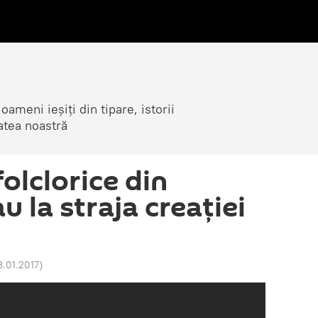
ameni ieșiți din tipare, istorii
atea noastră
folclorice din
 la straja creației
3.01.2017
)