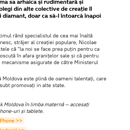
ma sa arhaica și rudimentară și
egi din alte colective de creație îl
diamant, doar ca să-l întoarcă înapoi
imul rând specialistul de cea mai înaltă
nesc, străjer al creației populare, Nicolae
ltele că "la noi se face prea puțin pentru ca
oscută în afara granițelor sale și că pentru
te mecanisme asigurate de către Ministerul
ă Moldova este plină de oameni talentați, care
subt promovați in alte state.
utnik Moldova în limba maternă — accesaţi
hone-uri şi tablete.
 iPhone >>