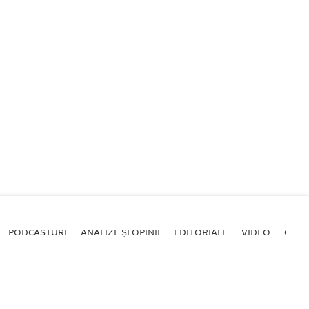
PODCASTURI
ANALIZE ȘI OPINII
EDITORIALE
VIDEO
GALE