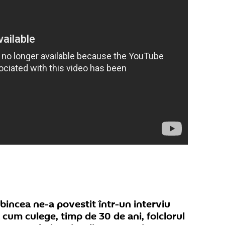
bincea ne-a povestit într-un interviu
cum culege, timp de 30 de ani, folclorul