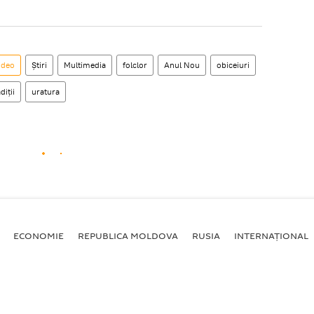
ideo
Știri
Multimedia
folclor
Anul Nou
obiceiuri
diții
uratura
ECONOMIE
REPUBLICA MOLDOVA
RUSIA
INTERNAȚIONAL