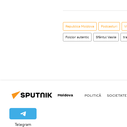
Republica Moldova
Podcasturi
V
Folclor autentic
Sfântul Vasile
tra
Moldova
POLITICĂ
SOCIETATE
Telegram