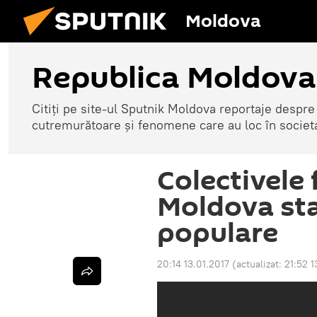
Moldova
Republica Moldova
Citiți pe site-ul Sputnik Moldova reportaje despre o
cutremurătoare și fenomene care au loc în societ
Colectivele 
Moldova stau
populare
20:14 13.01.2017
(actualizat:
21:52 1