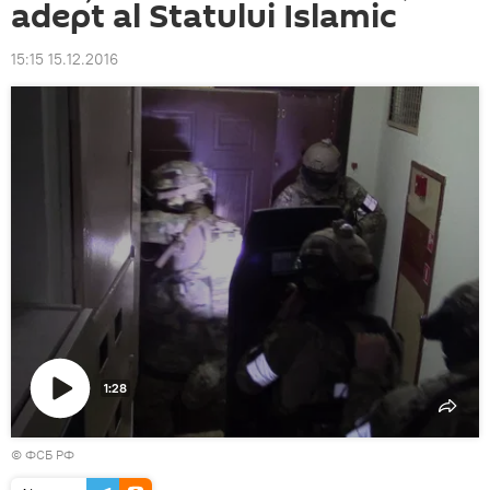
adept al Statului Islamic
15:15 15.12.2016
1:28
Play
© ФСБ РФ
Video