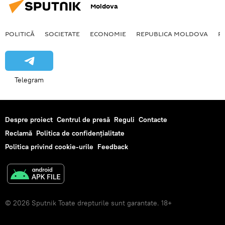
Moldova
POLITICĂ
SOCIETATE
ECONOMIE
REPUBLICA MOLDOVA
R
Telegram
Despre proiect
Centrul de presă
Reguli
Contacte
Reclamă
Politica de confidențialitate
Politica privind cookie-urile
Feedback
© 2026 Sputnik Toate drepturile sunt garantate. 18+