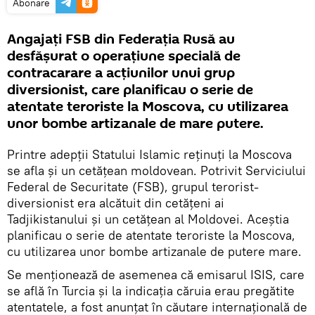
Abonare
Angajați FSB din Federația Rusă au
desfășurat o operațiune specială de
contracarare a acțiunilor unui grup
diversionist, care planificau o serie de
atentate teroriste la Moscova, cu utilizarea
unor bombe artizanale de mare putere.
Printre adepții Statului Islamic reținuți la Moscova
se afla și un cetățean moldovean. Potrivit Serviciului
Federal de Securitate (FSB), grupul terorist-
diversionist era alcătuit din cetățeni ai
Tadjikistanului și un cetățean al Moldovei. Aceștia
planificau o serie de atentate teroriste la Moscova,
cu utilizarea unor bombe artizanale de putere mare.
Se menționează de asemenea că emisarul ISIS, care
se află în Turcia și la indicația căruia erau pregătite
atentatele, a fost anunțat în căutare internațională de