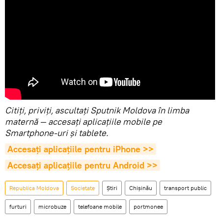
Citiţi, priviţi, ascultaţi Sputnik Moldova în limba
maternă — accesaţi aplicaţiile mobile pe
Smartphone-uri şi tablete.
Accesaţi aplicaţiile pentru iPhone >>
Accesaţi aplicaţiile pentru Android >>
Republica Moldova
Societate
Știri
Chișinău
transport public
furturi
microbuze
telefoane mobile
portmonee