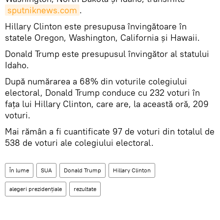
sputniknews.com
.
Hillary Clinton este presupusa învingătoare în
statele Oregon, Washington, California şi Hawaii.
Donald Trump este presupusul învingător al statului
Idaho.
După numărarea a 68% din voturile colegiului
electoral, Donald Trump conduce cu 232 voturi în
faţa lui Hillary Clinton, care are, la această oră, 209
voturi.
Mai rămân a fi cuantificate 97 de voturi din totalul de
538 de voturi ale colegiului electoral.
În lume
SUA
Donald Trump
Hillary Clinton
alegeri prezidenţiale
rezultate