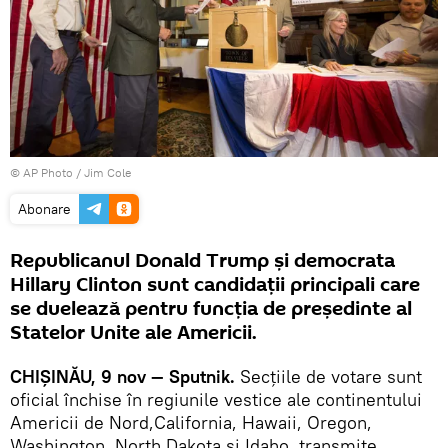
© AP Photo / Jim Cole
Abonare
Republicanul Donald Trump şi democrata
Hillary Clinton sunt candidaţii principali care
se duelează pentru funcţia de preşedinte al
Statelor Unite ale Americii.
CHIŞINĂU, 9 nov — Sputnik.
Secţiile de votare sunt
oficial închise în regiunile vestice ale continentului
Americii de Nord,California, Hawaii, Oregon,
Washington, North Dakota şi Idaho, transmite