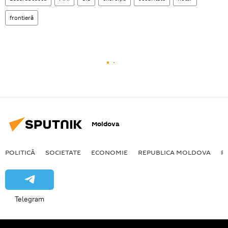
frontieră
Moldova
POLITICĂ
SOCIETATE
ECONOMIE
REPUBLICA MOLDOVA
R
Telegram