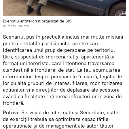
Exerciţiu antiterorist organizat de SIS
© Photo :
sis.md
Scenariul pus în practică a inclus mai multe misiuni
pentru entitățile participante, printre care
identificarea unui grup de persoane pe teritoriul
țării, suspectat de mercenariat şi apartenență la
formațiuni teroriste, care intenționa traversarea
clandestină a frontierei de stat. La fel, acumularea
informațiilor despre persoanele în cauză, legăturile
lor cu alte grupuri de interes, filarea, monitorizarea
acțiunilor şi a direcțiilor de deplasare ale acestora,
având ca finalitate reținerea infractorilor în zona de
frontieră.
Potrivit Serviciul de Informații şi Securitate, astfel
de exerciții trebuie să optimizeze capacitățile
operaționale şi de management ale autorităților