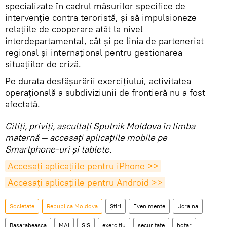
specializate în cadrul măsurilor specifice de
intervenție contra teroristă, şi să impulsioneze
relațiile de cooperare atât la nivel
interdepartamental, cât şi pe linia de parteneriat
regional şi internațional pentru gestionarea
situațiilor de criză.
Pe durata desfășurării exercițiului, activitatea
operațională a subdiviziunii de frontieră nu a fost
afectată.
Citiţi, priviţi, ascultaţi Sputnik Moldova în limba
maternă — accesaţi aplicaţiile mobile pe
Smartphone-uri şi tablete.
Accesaţi aplicaţiile pentru iPhone >>
Accesaţi aplicaţiile pentru Android >>
Societate
Republica Moldova
Știri
Evenimente
Ucraina
Basarabeasca
MAI
SIS
exerciţiu
securitate
hotar