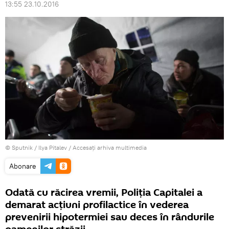
13:55 23.10.2016
© Sputnik / Ilya Pitalev
/
Accesați arhiva multimedia
Abonare
Odată cu răcirea vremii, Poliția Capitalei a
demarat acțiuni profilactice în vederea
prevenirii hipotermiei sau deces în rândurile