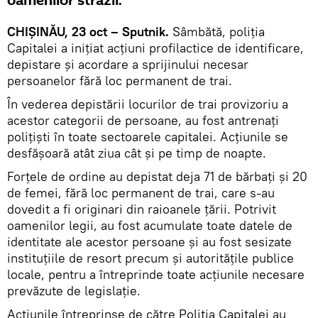
oamenilor străzii.
CHIȘINĂU, 23 oct – Sputnik.
Sâmbătă, poliţia
Capitalei a iniţiat acţiuni profilactice de identificare,
depistare şi acordare a sprijinului necesar
persoanelor fără loc permanent de trai.
În vederea depistării locurilor de trai provizoriu a
acestor categorii de persoane, au fost antrenaţi
poliţişti în toate sectoarele capitalei. Acțiunile se
desfășoară atât ziua cât şi pe timp de noapte.
Forţele de ordine au depistat deja 71 de bărbaţi şi 20
de femei, fără loc permanent de trai, care s-au
dovedit a fi originari din raioanele ţării. Potrivit
oamenilor legii, au fost acumulate toate datele de
identitate ale acestor persoane și au fost sesizate
instituțiile de resort precum și autorităţile publice
locale, pentru a întreprinde toate acțiunile necesare
prevăzute de legislație.
Acțiunile întreprinse de către Poliţia Capitalei au