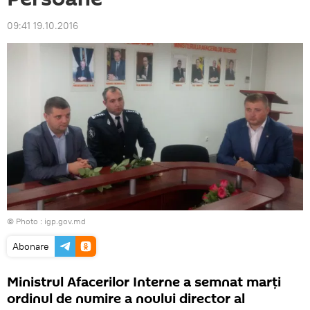
09:41 19.10.2016
© Photo :
igp.gov.md
Abonare
Ministrul Afacerilor Interne a semnat marţi
ordinul de numire a noului director al