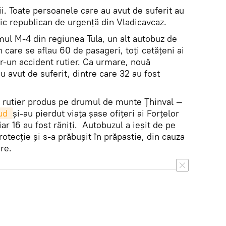
ii. Toate persoanele care au avut de suferit au
inic republican de urgență din Vladicavcaz.
mul M-4 din regiunea Tula, un alt autobuz de
care se aflau 60 de pasageri, toți cetățeni ai
tr-un accident rutier. Ca urmare, nouă
 avut de suferit, dintre care 32 au fost
nt rutier produs pe drumul de munte Țhinval —
ud 
și-au pierdut viața șase ofițeri ai Forțelor
ar 16 au fost răniți. Autobuzul a ieșit de pe
protecție și s-a prăbușit în prăpastie, din cauza
re.