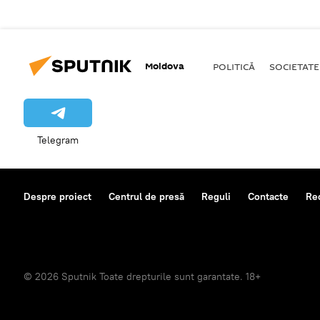
Moldova
POLITICĂ
SOCIETATE
Telegram
Despre proiect
Centrul de presă
Reguli
Contacte
Re
© 2026 Sputnik Toate drepturile sunt garantate. 18+