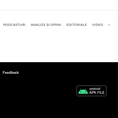
PODCASTURI
ANALIZE ȘI OPINII
EDITORIALE
VIDEO
GALE
Feedback