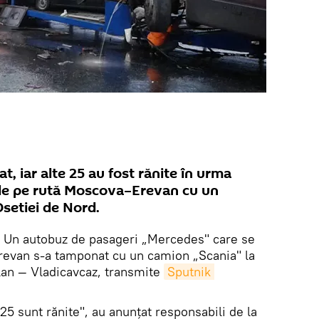
, iar alte 25 au fost rănite în urma
 de pe rută Moscova–Erevan cu un
setiei de Nord.
.
Un autobuz de pasageri „Mercedes" care se
evan s-a tamponat cu un camion „Scania" la
lan — Vladicavcaz, transmite
Sputnik 
25 sunt rănite", au anunțat responsabili de la