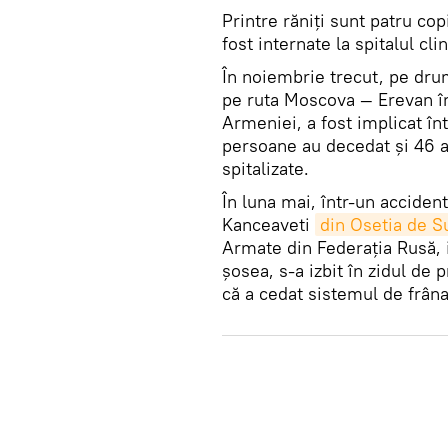
Printre răniți sunt patru cop
fost internate la spitalul cl
În noiembrie trecut, pe dru
pe ruta Moscova — Erevan în 
Armeniei, a fost implicat în
persoane au decedat și 46 au
spitalizate.
În luna mai, într-un accide
Kanceaveti
din Osetia de S
Armate din Federația Rusă, i
şosea, s-a izbit în zidul de 
că a cedat sistemul de frâna