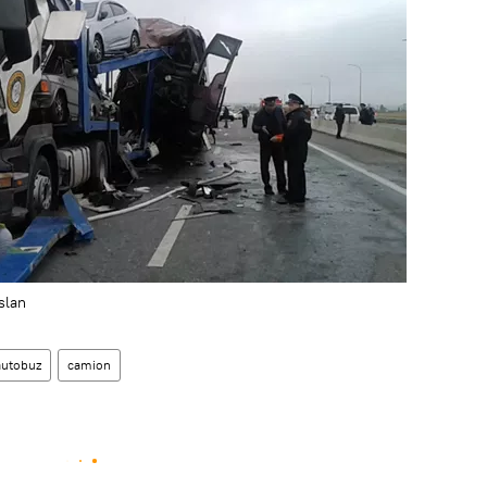
slan
autobuz
camion