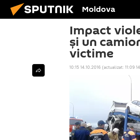
Moldova
Impact viol
și un camion
victime
10:15 14.10.2016
(actualizat:
11:09 1