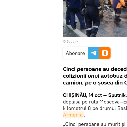
© Sputnik
Abonare
Cinci persoane au decedat
coliziunii unui autobuz
camion, pe o şosea din O
CHIȘINĂU, 14 oct — Sputnik
deplasa pe ruta Moscova—Er
kilometrul 8 pe drumul Bes
Armenia
.
„Cinci persoane au murit și 