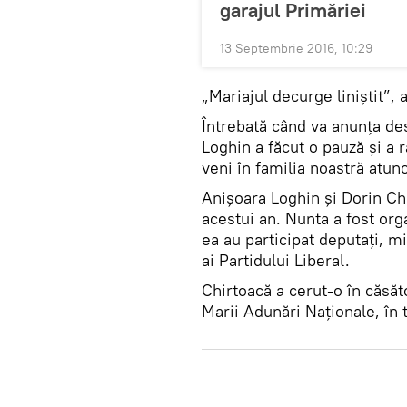
garajul Primăriei
13 Septembrie 2016, 10:29
„Mariajul decurge liniştit”, a
Întrebată când va anunţa des
Loghin a făcut o pauză şi a
veni în familia noastră atu
Anişoara Loghin şi Dorin Chi
acestui an. Nunta a fost orga
ea au participat deputaţi, mi
ai Partidului Liberal.
Chirtoacă a cerut-o în căsăt
Marii Adunări Naţionale, în 