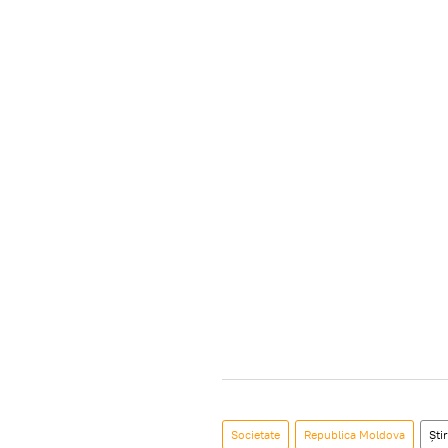
Societate
Republica Moldova
Știr