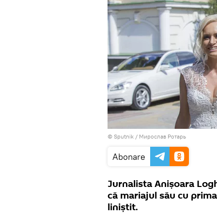
© Sputnik / Мирослав Ротарь
Abonare
Jurnalista Anişoara Logh
că mariajul său cu prima
liniştit.