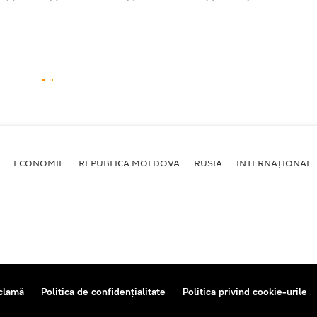
ECONOMIE
REPUBLICA MOLDOVA
RUSIA
INTERNAȚIONAL
clamă
Politica de confidențialitate
Politica privind cookie-urile