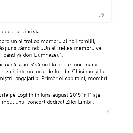
 declarat ziarista.
pre un al treilea membru al noii familii,
 răspuns zâmbind: „Un al treilea membru va
nci când va dori Dumnezeu”.
rtoacă s-au căsătorit la finele lunii mai a
nizată într-un local de lux din Chişinău şi la
niştri, angajaţi ai Primăriei capitalei, membri
orie pe Loghin în luna august 2015 în Piaţa
timpul unui concert dedicat Zilei Limbii.