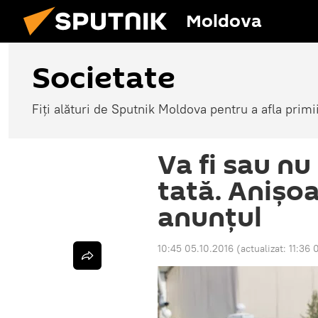
Moldova
Societate
Fiți alături de Sputnik Moldova pentru a afla primi
Va fi sau nu
tată. Anişo
anunţul
10:45 05.10.2016
(actualizat:
11:36 