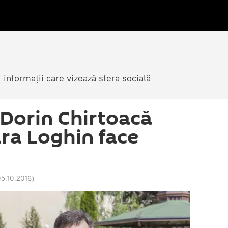
i informații care vizează sfera socială
 Dorin Chirtoacă
ara Loghin face
05.10.2016
)