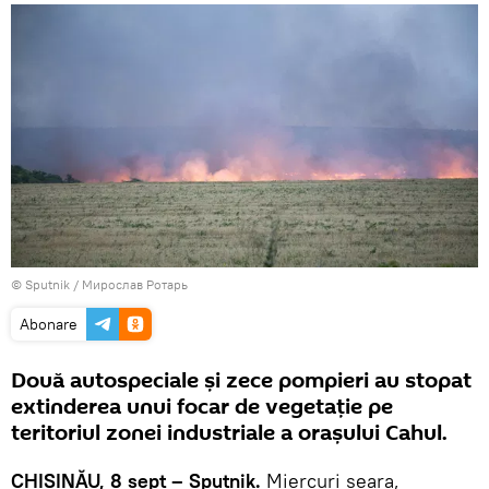
© Sputnik / Мирослав Ротарь
Abonare
Două autospeciale şi zece pompieri au stopat
extinderea unui focar de vegetaţie pe
teritoriul zonei industriale a oraşului Cahul.
CHIŞINĂU, 8 sept – Sputnik.
Miercuri seara,