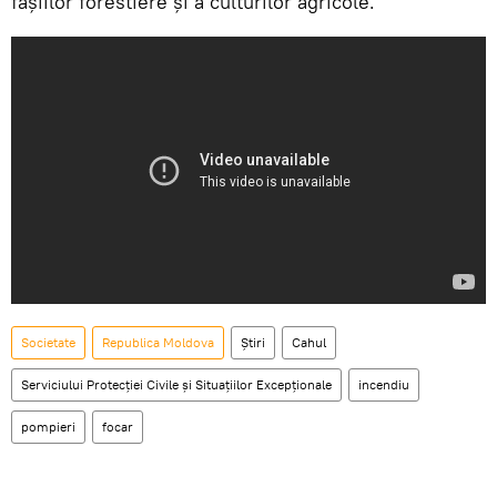
fâşiilor forestiere şi a culturilor agricole.
Societate
Republica Moldova
Știri
Cahul
Serviciului Protecţiei Civile şi Situaţiilor Excepţionale
incendiu
pompieri
focar