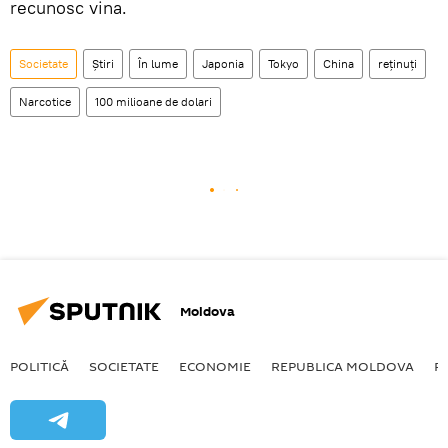
recunosc vina.
Societate
Știri
În lume
Japonia
Tokyo
China
reţinuţi
Narcotice
100 milioane de dolari
Moldova
POLITICĂ
SOCIETATE
ECONOMIE
REPUBLICA MOLDOVA
R