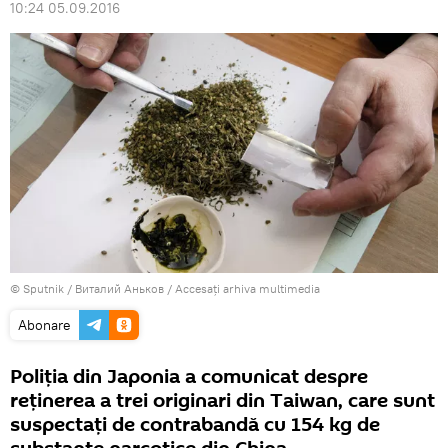
10:24 05.09.2016
© Sputnik / Виталий Аньков
/
Accesați arhiva multimedia
Abonare
Poliția din Japonia a comunicat despre
reţinerea a trei originari din Taiwan, care sunt
suspectați de contrabandă cu 154 kg de