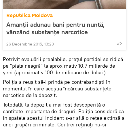
Republica Moldova
Amanții adunau bani pentru nuntă,
vânzând substanţe narcotice
26 Decembrie 2015, 13:23
Potrivit evaluării prealabile, prețul partidei se ridică
pe "piața neagră" la aproximativ 10,7 miliarde de
yeni (aproximativ 100 de milioane de dolari).
Poliția a reușit să-i prindă pe contrabandiști în
momentul în care aceştia încărcau substanţele
narcotice de la depozit.
Totodată, la depozit a mai fost descoperită o
cantitate importantă de droguri. Poliția consideră că
în spatele acestui incident s-ar află o rețea extinsă a
unei grupări criminale. Cei trei reținuți nu-și