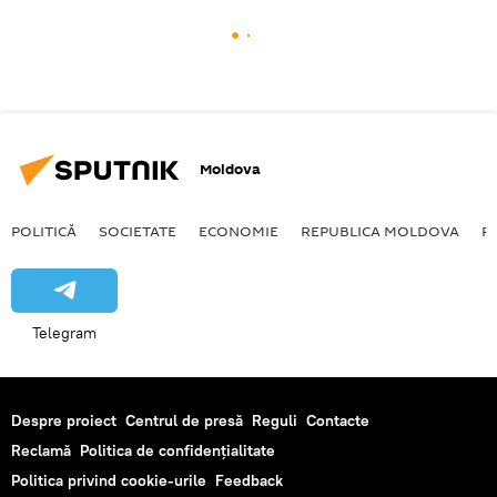
Moldova
POLITICĂ
SOCIETATE
ECONOMIE
REPUBLICA MOLDOVA
R
Telegram
Despre proiect
Centrul de presă
Reguli
Contacte
Reclamă
Politica de confidențialitate
Politica privind cookie-urile
Feedback