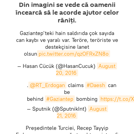
​​Din imagini se vede că oamenii
încearcă să le acorde ajutor celor
răniți.
Gaziantep'teki hain saldırıda çok sayıda
can kaybı ve yaralı var. Teröre, teröriste ve
destekçisine lanet
olsun
pic.twitter.com/qzOFRxZN8o
— Hasan Cücük (@HasanCucuk)
August 
20, 2016
.
@RT_Erdogan
claims
#Daesh
can
be
behind
#Gaziantep
bombing
https://t.co/
— Sputnik (@SputnikInt)
August 
21, 2016
​​Președintele Turciei, Recep Tayyip