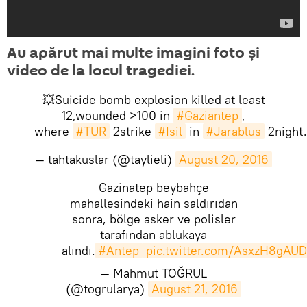
Au apărut mai multe imagini foto și
video de la locul tragediei.
💥Suicide bomb explosion killed at least
12,wounded >100 in
#Gaziantep
,
where
#TUR
2strike
#Isil
in
#Jarablus
2night.
— tahtakuslar (@taylieli)
August 20, 2016
Gazinatep beybahçe
mahallesindeki hain saldırıdan
sonra, bölge asker ve polisler
tarafından ablukaya
alındı.
#Antep
pic.twitter.com/AsxzH8gAUD
— Mahmut TOĞRUL
(@togrularya)
August 21, 2016