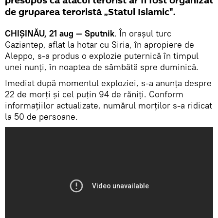
presupus că atacul terorist ar fi fost organizat
de gruparea teroristă „Statul Islamic".
CHIȘINĂU, 21 aug — Sputnik
. În orașul turc
Gaziantep, aflat la hotar cu Siria, în apropiere de
Aleppo, s-a produs o explozie puternică în timpul
unei nunți, în noaptea de sâmbătă spre duminică.
Imediat după momentul exploziei, s-a anunța despre
22 de morți și cel puțin 94 de răniți. Conform
informațiilor actualizate, numărul morților s-a ridicat
la 50 de persoane.