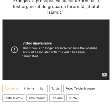
Erdogan, a presupus că atacul terorist ar fi
fost organizat de gruparea teroristă „Statul
Islamic".
Accidente
În lume
Știri
Turcia
Recep Tayyip Erdogan
Statul Islamic
Atac terorist
Explozie
Nuntă