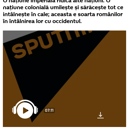
O naţiune imperială ridică alte naţiuni. O
naţiune colonială umileşte şi sărăceşte tot ce
intâlneşte în cale; aceasta e soarta românilor
în întâlnirea lor cu occidentul.
07:11