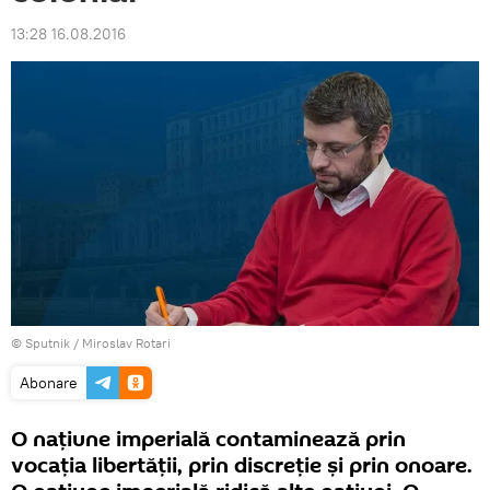
13:28 16.08.2016
© Sputnik / Miroslav Rotari
Abonare
O naţiune imperială contaminează prin
vocaţia libertăţii, prin discreţie şi prin onoare.