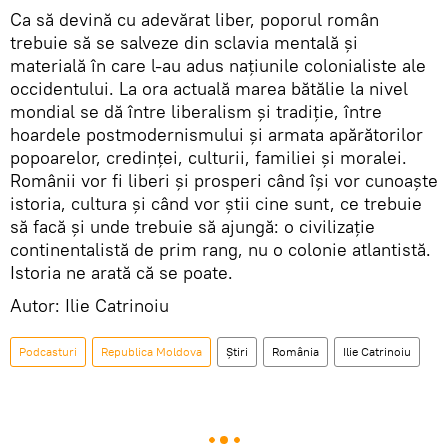
Ca să devină cu adevărat liber, poporul român
trebuie să se salveze din sclavia mentală şi
materială în care l-au adus naţiunile colonialiste ale
occidentului. La ora actuală marea bătălie la nivel
mondial se dă între liberalism și tradiție, între
hoardele postmodernismului și armata apărătorilor
popoarelor, credinței, culturii, familiei și moralei.
Românii vor fi liberi şi prosperi când îşi vor cunoaşte
istoria, cultura şi când vor ştii cine sunt, ce trebuie
să facă şi unde trebuie să ajungă: o civilizaţie
continentalistă de prim rang, nu o colonie atlantistă.
Istoria ne arată că se poate.
Autor: Ilie Catrinoiu
Podcasturi
Republica Moldova
Știri
România
Ilie Catrinoiu