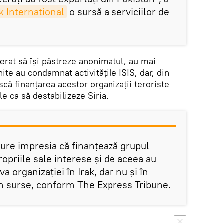
k International
o sursă a serviciilor de
.
erat să îşi păstreze anonimatul, au mai
nite au condamnat activităţile ISIS, dar, din
scă finanțarea acestor organizații teroriste
e ca să destabilizeze Siria.
ture impresia că finanțează grupul
propriile sale interese și de aceea au
a organizației în Irak, dar nu și în
din surse, conform The Express Tribune.