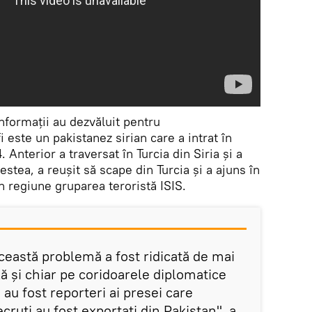
informaţii au dezvăluit pentru
i este un pakistanez sirian care a intrat în
. Anterior a traversat în Turcia din Siria și a
estea, a reușit să scape din Turcia și a ajuns în
n regiune gruparea teroristă ISIS.
ceastă problemă a fost ridicată de mai
lă și chiar pe coridoarele diplomatice
 au fost reporteri ai presei care
cruți au fost exportaţi din Pakistan", a