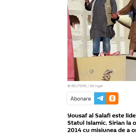
©
REUTERS
/ Stringer
Abonare
Yousaf al Salafi este lide
Statul Islamic. Sirian la 
2014 cu misiunea de a or