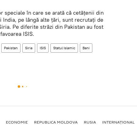
or speciale în care se arată că cetățenii din
 India, pe lângă alte țări, sunt recrutați de
iria. Pe diferite străzi din Pakistan au fost
 favoarea ISIS.
Pakistan
Siria
ISIS
Statul Islamic
Bani
ECONOMIE
REPUBLICA MOLDOVA
RUSIA
INTERNAȚIONAL