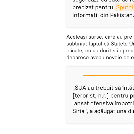
precizat pentru
Sputni
informaţii din Pakistan
Aceleaşi surse, care au pref
subliniat faptul că Statele U
păcate, nu au dorit să oprea
deoarece aveau nevoie de el
„SUA au trebuit să înlă
[terorist, n.r.] pentru 
lansat ofensiva împotriv
Siria", a adăugat una 