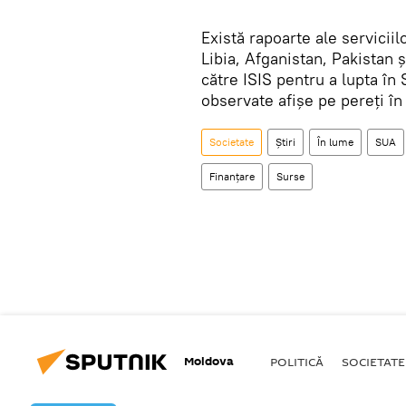
Există rapoarte ale serviciil
Libia, Afganistan, Pakistan și
către ISIS pentru a lupta în S
observate afișe pe pereţi în
Societate
Știri
În lume
SUA
Finanțare
Surse
Moldova
POLITICĂ
SOCIETATE