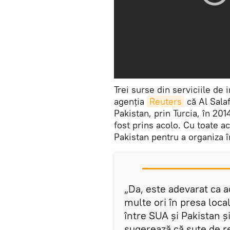
Trei surse din serviciile de 
agenţia
Reuters
că Al Salaf
Pakistan, prin Turcia, în 2014
fost prins acolo. Cu toate ac
Pakistan pentru a organiza î
„Da, este adevarat ca a
multe ori în presa loca
între SUA și Pakistan și
sugerează că sute de re