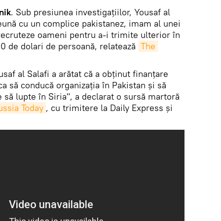
nik
. Sub presiunea investigaţiilor, Yousaf al
reună cu un complice pakistanez, imam al unei
recruteze oameni pentru a-i trimite ulterior în
0 de dolari de persoană, relatează
The 
usaf al Salafi a arătat că a obţinut finanţare
ca să conducă organizația în Pakistan și să
 să lupte în Siria", a declarat o sursă martoră
ussia Today
, cu trimitere la Daily Express şi