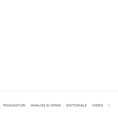
PODCASTURI
ANALIZE ȘI OPINII
EDITORIALE
VIDEO
GALE