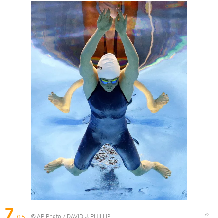
7
/15
© AP Photo / DAVID J. PHILLIP