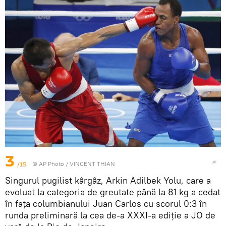
3
/15
© AP Photo / VINCENT THIAN
Singurul pugilist kârgâz, Arkin Adilbek Yolu, care a
evoluat la categoria de greutate până la 81 kg a cedat
în fața columbianului Juan Carlos cu scorul 0:3 în
runda preliminară la cea de-a XXXI-a ediție a JO de