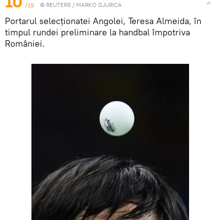
10
/15
©
REUTERS
/ MARKO DJURICA
Portarul selecționatei Angolei, Teresa Almeida, în
timpul rundei preliminare la handbal împotriva
României.