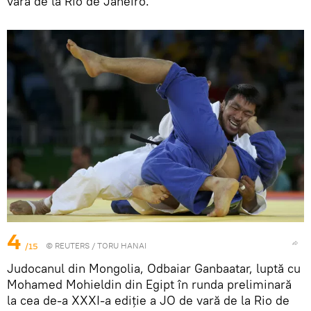
vară de la Rio de Janeiro.
4
/15
©
REUTERS
/ TORU HANAI
Judocanul din Mongolia, Odbaiar Ganbaatar, luptă cu
Mohamed Mohieldin din Egipt în runda preliminară
la cea de-a XXXI-a ediție a JO de vară de la Rio de