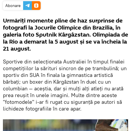
Abonare
Urmăriţi momente pline de haz surprinse de
fotografi la Jocurile Olimpice din Brazilia, în
galeria foto Sputnik Kârgâzstan. Olimpiada de
la Rio a demarat la 5 august și se va încheia la
21 august.
Sportive din selecționata Australiei în timpul finalei
competițiilor la sărituri sincron de pe trambulină; un
sportiv din SUA în finala la gimnastica artistică
bărbați; un boxer din Kârgâzstan în duel cu un
columbian — aceștia, dar și mulți alți atleți nu arată
prea reușit în unele imagini. Multe dintre aceste
"fotomodele" i-ar fi rugat cu siguranță pe autori să
lichideze fotografiile în care apar.