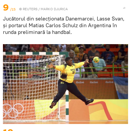
9
/15
©
REUTERS
/ MARKO DJURICA
Jucătorul din selecționata Danemarcei, Lasse Svan,
și portarul Matias Carlos Schulz din Argentina în
runda preliminară la handbal.