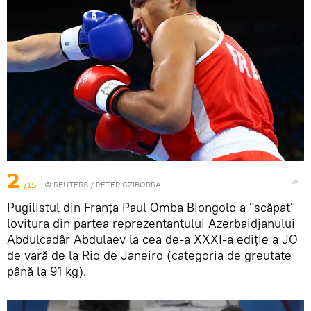
2
/15
©
REUTERS
/ PETER CZIBORRA
Pugilistul din Franța Paul Omba Biongolo a "scăpat"
lovitura din partea reprezentantului Azerbaidjanului
Abdulcadâr Abdulaev la cea de-a XXXI-a ediție a JO
de vară de la Rio de Janeiro (categoria de greutate
până la 91 kg).