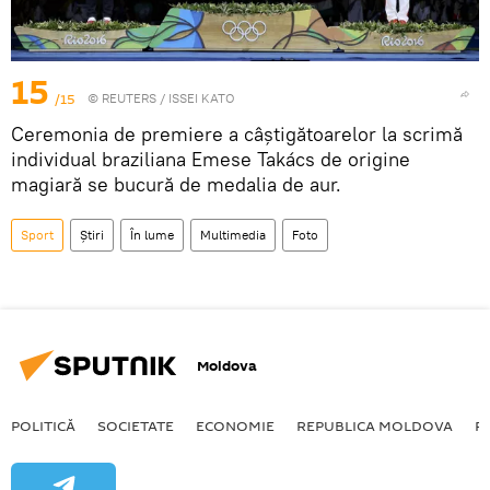
15
/15
©
REUTERS
/ ISSEI KATO
Ceremonia de premiere a câștigătoarelor la scrimă
individual braziliana Emese Takács de origine
magiară se bucură de medalia de aur.
Sport
Știri
În lume
Multimedia
Foto
Moldova
POLITICĂ
SOCIETATE
ECONOMIE
REPUBLICA MOLDOVA
R