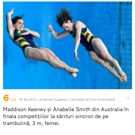
6
/15
© Sputnik / Алексей Куденко
/
Accesați arhiva multimedia
Maddison Keeney și Anabelle Smith din Australia în
finala competițiilor la sărituri sincron de pe
trambulină, 3 m, femei.