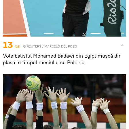
13
/15
©
REUTERS
/ MARCELO DEL POZO
Voleibalistul Mohamed Badawi din Egipt mușcă din
plasă în timpul meciului cu Polonia.