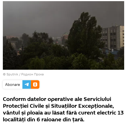
© Sputnik / Родион Прока
Abonare
Conform datelor operative ale Serviciului
Protecției Civile și Situațiilor Excepționale,
vântul și ploaia au lăsat fără curent electric 13
localități din 6 raioane din țară.