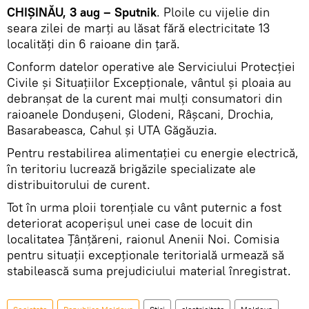
CHIŞINĂU, 3 aug – Sputnik
. Ploile cu vijelie din
seara zilei de marţi au lăsat fără electricitate 13
localități din 6 raioane din țară.
Conform datelor operative ale Serviciului Protecției
Civile și Situațiilor Excepționale, vântul și ploaia au
debranșat de la curent mai mulți consumatori din
raioanele Dondușeni, Glodeni, Râșcani, Drochia,
Basarabeasca, Cahul și UTA Găgăuzia.
Pentru restabilirea alimentaţiei cu energie electrică,
în teritoriu lucrează brigăzile specializate ale
distribuitorului de curent.
Tot în urma ploii torențiale cu vânt puternic a fost
deteriorat acoperișul unei case de locuit din
localitatea Țânțăreni, raionul Anenii Noi. Comisia
pentru situații excepționale teritorială urmează să
stabilească suma prejudiciului material înregistrat.