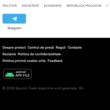
POLITICĂ
SOCIETATE
ECONOMIE
REPUBLICA MOLDOVA
R
Telegram
Despre proiect
Centrul de presă
Reguli
Contacte
Reclamă
Politica de confidențialitate
Politica privind cookie-urile
Feedback
© 2026 Sputnik Toate drepturile sunt garantate. 18+