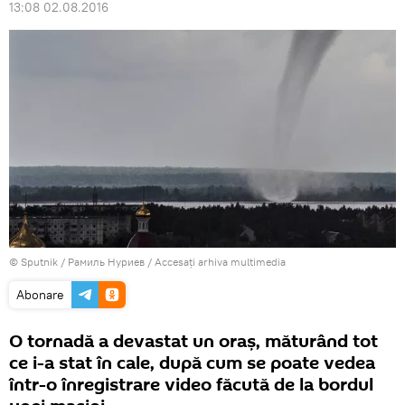
13:08 02.08.2016
© Sputnik / Рамиль Нуриев
/
Accesați arhiva multimedia
Abonare
O tornadă a devastat un oraș, măturând tot
ce i-a stat în cale, după cum se poate vedea
într-o înregistrare video făcută de la bordul