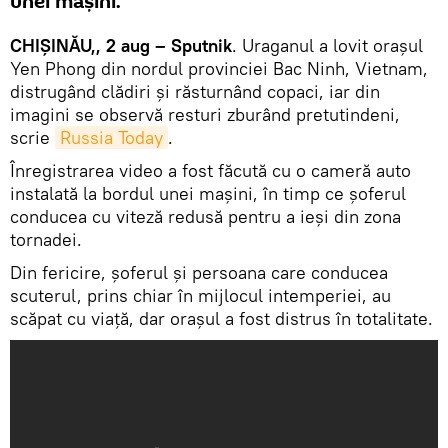
unei mașini.
CHIȘINĂU,, 2 aug – Sputnik
. Uraganul a lovit orașul
Yen Phong din nordul provinciei Bac Ninh, Vietnam,
distrugând clădiri și răsturnând copaci, iar din
imagini se observă resturi zburând pretutindeni,
scrie
Russia Today
.
Înregistrarea video a fost făcută cu o cameră auto
instalată la bordul unei mașini, în timp ce șoferul
conducea cu viteză redusă pentru a ieși din zona
tornadei.
Din fericire, șoferul și persoana care conducea
scuterul, prins chiar în mijlocul intemperiei, au
scăpat cu viață, dar orașul a fost distrus în totalitate.