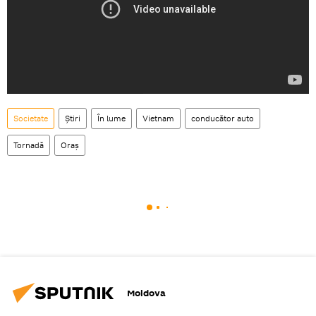
Societate
Știri
În lume
Vietnam
conducător auto
Tornadă
Oraș
Moldova