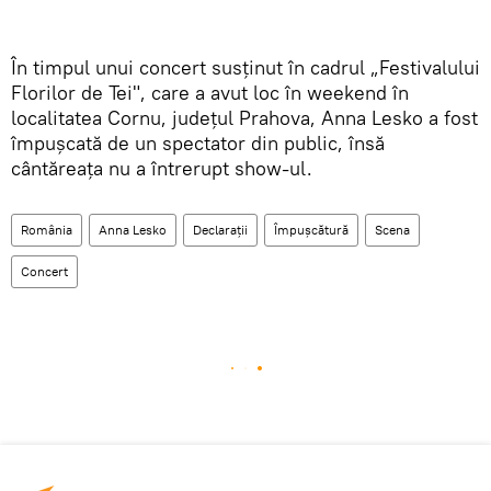
În timpul unui concert susținut în cadrul „Festivalului
Florilor de Tei", care a avut loc în weekend în
localitatea Cornu, judeţul Prahova, Anna Lesko a fost
împușcată de un spectator din public, însă
cântăreața nu a întrerupt show-ul.
România
Anna Lesko
Declarații
Împușcătură
Scena
Concert