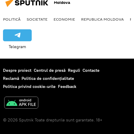
Moldova
POLITICĂ
SOCIETATE
ECONOMIE
REPUBLICA MOLDOVA
R
Telegram
Despre proiect
Centrul de presă
Reguli
Contacte
Reclamă
Politica de confidențialitate
Politica privind cookie-urile
Feedback
© 2026 Sputnik Toate drepturile sunt garantate. 18+