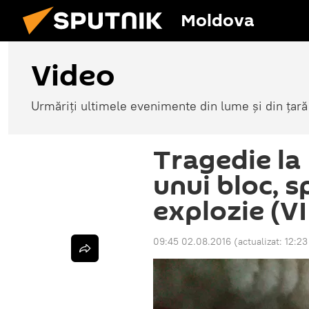
Moldova
Video
Urmăriți ultimele evenimente din lume și din țară
Tragedie la 
unui bloc, s
explozie (V
09:45 02.08.2016
(actualizat:
12:23