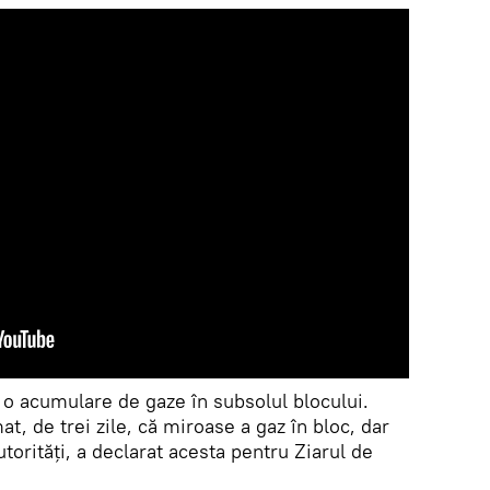
a o acumulare de gaze în subsolul blocului.
at, de trei zile, că miroase a gaz în bloc, dar
torități, a declarat acesta pentru Ziarul de