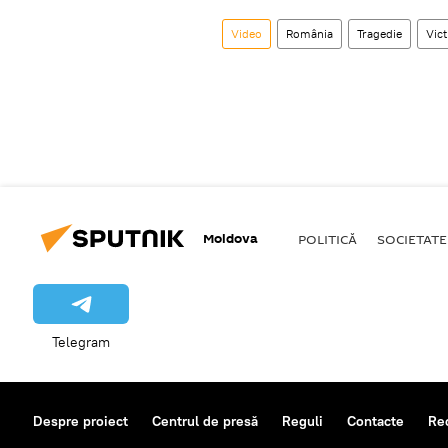
Video
România
Tragedie
Vic
Moldova
POLITICĂ
SOCIETATE
Telegram
Despre proiect
Centrul de presă
Reguli
Contacte
Re