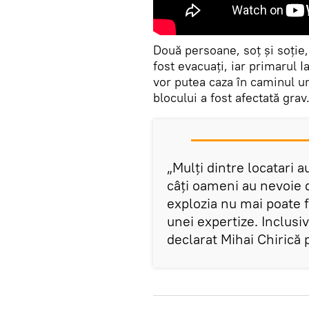
Două persoane, soț și soție, a
fost evacuați, iar primarul I
vor putea caza în caminul un
blocului a fost afectată grav
„Mulţi dintre locatari 
câţi oameni au nevoie d
explozia nu mai poate f
unei expertize. Inclusiv
declarat Mihai Chirică