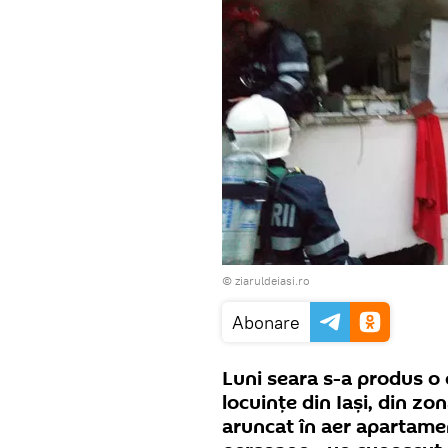
©
ziaruldeiasi.ro
Abonare
Luni seara s-a produs o 
locuințe din Iași, din zo
aruncat în aer apartament