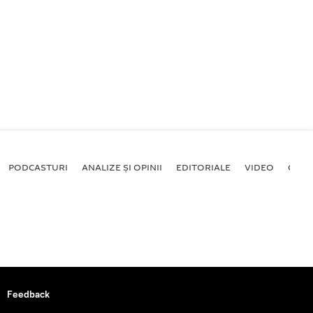
PODCASTURI
ANALIZE ȘI OPINII
EDITORIALE
VIDEO
GALE
Feedback