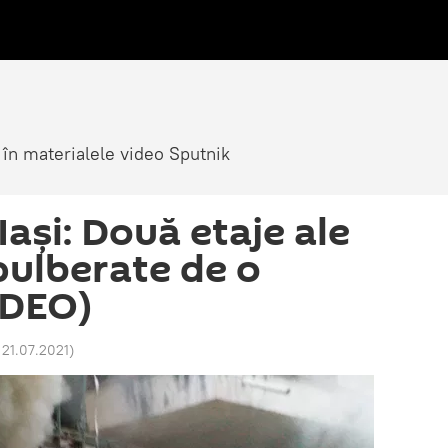
 în materialele video Sputnik
Iași: Două etaje ale
pulberate de o
IDEO)
 21.07.2021
)