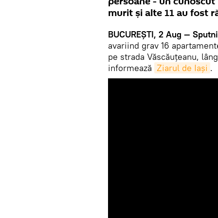
persoane - un cunoscut pr
murit și alte 11 au fost r
BUCUREŞTI, 2 Aug — Sputni
avariind grav 16 apartamentel
pe strada Văscăuțeanu, lângă
informează
Ziarul de Iași
.