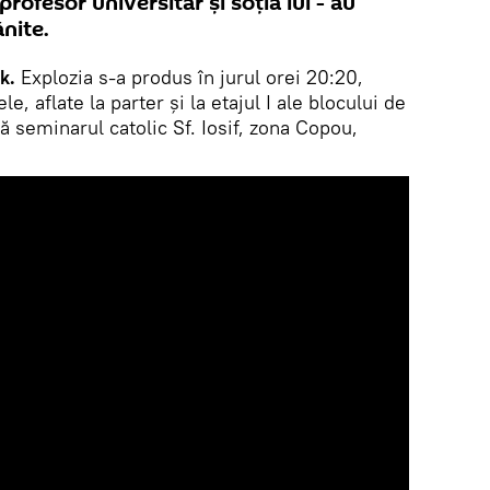
ofesor universitar și soția lui - au
ănite.
k.
Explozia s-a produs în jurul orei 20:20,
e, aflate la parter și la etajul I ale blocului de
 seminarul catolic Sf. Iosif, zona Copou,