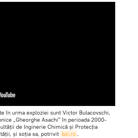
 în urma exploziei sunt Victor Bulacovschi,
Tehnice „Gheorghe Asachi" în perioada 2000-
ultăţii de Inginerie Chimică şi Protecţia
ăţii, şi soţia sa, potrivit
bzi.ro
.