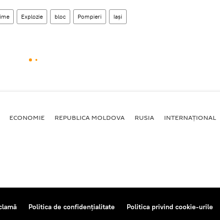
time
Explozie
bloc
Pompieri
Iași
ECONOMIE
REPUBLICA MOLDOVA
RUSIA
INTERNAȚIONAL
clamă
Politica de confidențialitate
Politica privind cookie-urile