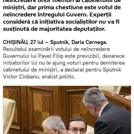
neîncredere unor membri ai cabinetului de
miniștri, dar prima chestiune este votul de
neîncredere întregului Guvern. Experții
consideră că inițiativa socialiștilor nu va fi
susținută de majoritatea deputaților.
CHIȘINĂU, 27 iul — Sputnik, Daria Cernega.
Rezultatul examinării votului de neîncredere
Guvernului lui Pavel Filip este previzibil, deoarece
inițiatorilor lui nu le ajung voturi pentru demiterea
cabinetului de miniștri, a declarat pentru Sputnik
Victor Ciobanu, analist politic.