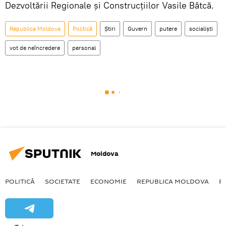
Dezvoltării Regionale și Construcțiilor Vasile Bâtcă.
Republica Moldova
Politică
Știri
Guvern
putere
socialiști
vot de neîncredere
personal
Moldova
POLITICĂ
SOCIETATE
ECONOMIE
REPUBLICA MOLDOVA
R