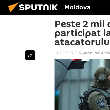
Moldova
Peste 2 mii 
participat l
atacatorulu
07:30 23.07.2016
(actualizat:
07:58