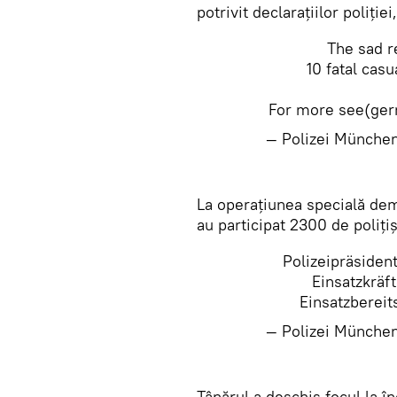
potrivit declaraţiilor poliţie
The sad r
10 fatal cas
For more see(ger
— Polizei Münche
La operaţiunea specială dema
au participat 2300 de poliţiş
Polizeipräsiden
Einsatzkräf
Einsatzbereit
— Polizei Münche
Tânărul a deschis focul la în