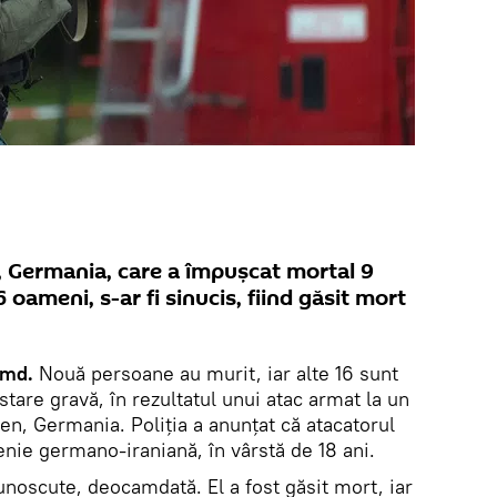
 Germania, care a împuşcat mortal 9
6 oameni, s-ar fi sinucis, fiind găsit mort
k.md.
Nouă persoane au murit, iar alte 16 sunt
 stare gravă, în rezultatul unui atac armat la un
n, Germania. Poliţia a anunţat că atacatorul
ţenie germano-iraniană, în vârstă de 18 ani.
unoscute, deocamdată. El a fost găsit mort, iar