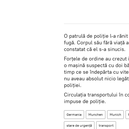
O patrulă de poliție l-a răni
fugă. Corpul său fără viață a
constatat că el s-a sinucis.
Forțele de ordine au crezut i
o mașină suspectă cu doi băr
timp ce se îndepărta cu vite
nu aveau absolut nicio legăt
poliţiei.
Circulaţia transportului în co
impuse de poliţie.
Germania
Munchen
Munich
stare de urgenţă
transport