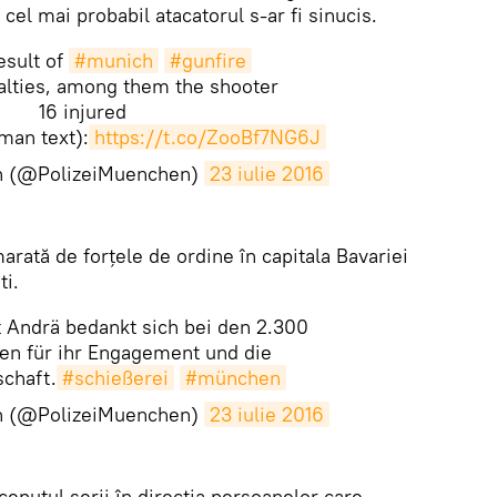
i, cel mai probabil atacatorul s-ar fi sinucis.
esult of
#munich
#gunfire
ualties, among them the shooter
16 injured
man text):
https://t.co/ZooBf7NG6J
n (@PolizeiMuenchen)
23 iulie 2016
rată de forţele de ordine în capitala Bavariei
ti.
t Andrä bedankt sich bei den 2.300
ten für ihr Engagement und die
schaft.
#schießerei
#münchen
n (@PolizeiMuenchen)
23 iulie 2016
ceputul serii în direcția persoanelor care