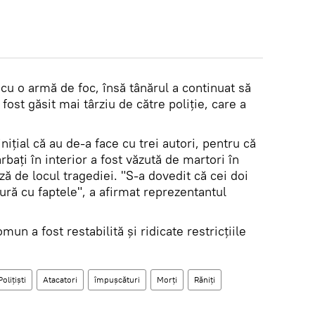
t cu o armă de foc, însă tânărul a continuat să
 fost găsit mai târziu de către poliție, care a
nițial că au de-a face cu trei autori, pentru că
bați în interior a fost văzută de martori în
ză de locul tragediei. "S-a dovedit că cei doi
ură cu faptele", a afirmat reprezentantul
mun a fost restabilită şi ridicate restricţiile
Poliţişti
Atacatori
împuşcături
Morţi
Răniţi