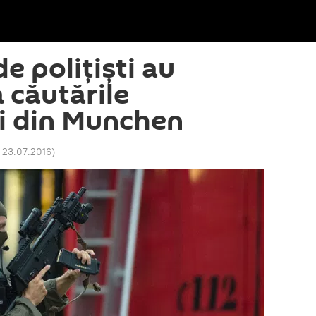
de poliţişti au
a căutările
i din Munchen
 23.07.2016
)