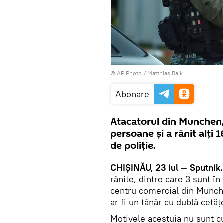
© AP Photo / Matthias Balk
Abonare
Atacatorul din Munchen,
persoane şi a rănit alţi 1
de poliţie.
CHIŞINĂU, 23 iul — Sputni
rănite, dintre care 3 sunt în
centru comercial din Munche
ar fi un tânăr cu dublă cetă
Motivele acestuia nu sunt c