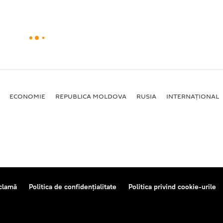
ECONOMIE
REPUBLICA MOLDOVA
RUSIA
INTERNAȚIONAL
clamă
Politica de confidențialitate
Politica privind cookie-urile