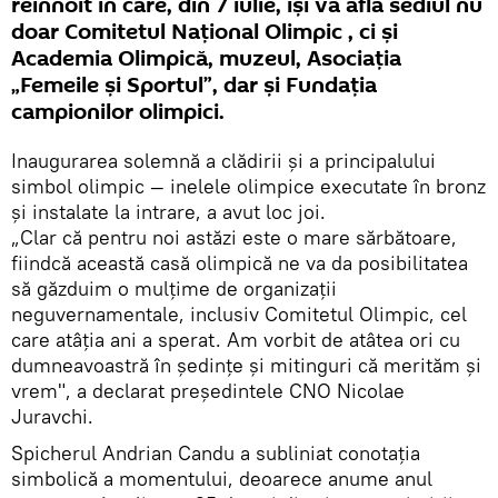
reînnoit în care, din 7 iulie, îşi va afla sediul nu
doar Comitetul Naţional Olimpic , ci şi
Academia Olimpică, muzeul, Asociaţia
„Femeile şi Sportul”, dar şi Fundaţia
campionilor olimpici.
Inaugurarea solemnă a clădirii şi a principalului
simbol olimpic — inelele olimpice executate în bronz
şi instalate la intrare, a avut loc joi.
„Clar că pentru noi astăzi este o mare sărbătoare,
fiindcă această casă olimpică ne va da posibilitatea
să găzduim o mulţime de organizaţii
neguvernamentale, inclusiv Comitetul Olimpic, cel
care atâţia ani a sperat. Am vorbit de atâtea ori cu
dumneavoastră în şedinţe şi mitinguri că merităm şi
vrem", a declarat preşedintele CNO Nicolae
Juravchi.
Spicherul Andrian Candu a subliniat conotaţia
simbolică a momentului, deoarece anume anul