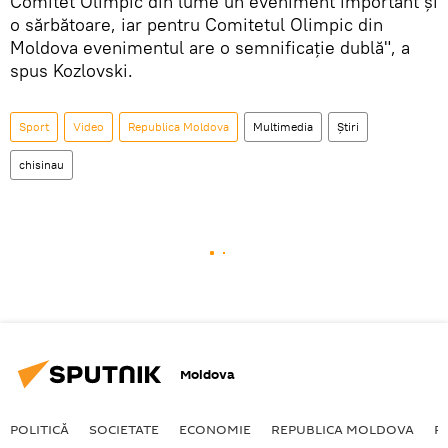
Comitet Olimpic din lume un eveniment important şi
o sărbătoare, iar pentru Comitetul Olimpic din
Moldova evenimentul are o semnificaţie dublă", a
spus Kozlovski.
Sport
Video
Republica Moldova
Multimedia
Știri
chisinau
Moldova
POLITICĂ
SOCIETATE
ECONOMIE
REPUBLICA MOLDOVA
R