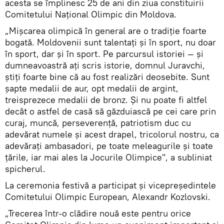
acesta se împlinesc 25 de ani din ziua constituirii
Comitetului Naţional Olimpic din Moldova.
„Mişcarea olimpică în general are o tradiţie foarte
bogată. Moldovenii sunt talentaţi şi în sport, nu doar
în sport, dar şi în sport. Pe parcursul istoriei — şi
dumneavoastră aţi scris istorie, domnul Juravchi,
ştiţi foarte bine că au fost realizări deosebite. Sunt
şapte medalii de aur, opt medalii de argint,
treisprezece medalii de bronz. Şi nu poate fi altfel
decât o astfel de casă să găzduiască pe cei care prin
curaj, muncă, perseverenţă, patriotism duc cu
adevărat numele şi acest drapel, tricolorul nostru, ca
adevăraţi ambasadori, pe toate meleagurile şi toate
ţările, iar mai ales la Jocurile Olimpice", a subliniat
spicherul.
La ceremonia festivă a participat şi vicepreşedintele
Comitetului Olimpic European, Alexandr Kozlovski.
„Trecerea într-o clădire nouă este pentru orice