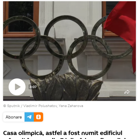
3:07
Play
© Sputnik / Vladimir Polushatov, Yana Zaharova
Video
Abonare
Casa olimpică, astfel a fost numit edificiul