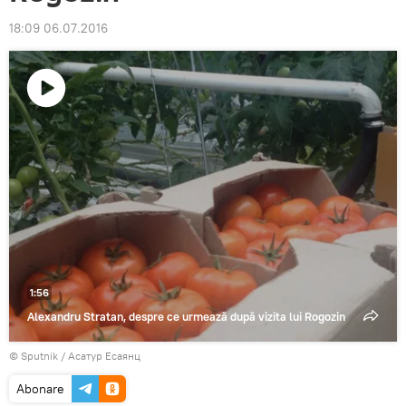
18:09 06.07.2016
Play
Video
1:56
Alexandru Stratan, despre ce urmează după vizita lui Rogozin
© Sputnik / Асатур Есаянц
Abonare