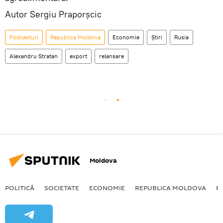
Autor Sergiu Praporșcic
Podcasturi
Republica Moldova
Economie
Știri
Rusia
Alexandru Stratan
export
relansare
Moldova
POLITICĂ
SOCIETATE
ECONOMIE
REPUBLICA MOLDOVA
R