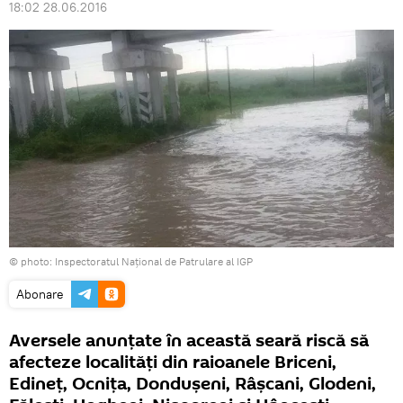
18:02 28.06.2016
© photo: Inspectoratul Național de Patrulare al IGP
Abonare
Aversele anunţate în această seară riscă să
afecteze localități din raioanele Briceni,
Edineț, Ocnița, Dondușeni, Râșcani, Glodeni,