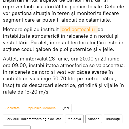
reprezentanți ai autorităților publice locale. Celulele
vor gestiona situația în teren și monitoriza fiecare
segment care ar putea fi afectat de calamitate.
Meteorologii au instituit
cod portocaliu 
de
instabilitate atmosferică în raioanele din nordul şi
vestul ţării. Paralel, în restul teritoriului ţării este în
acţiune codul galben de ploi puternice şi vijelie.
Astfel, în intervalul 28 iunie, ora 20.00 şi 29 iunie,
ora 09.00, instabilitatea atmosferică se va accentua.
În raioanele de nord și vest vor cădea averse în
cantități ce va atinge 50-70 litri pe metrul pătrat,
însoțite de descărcări electrice, grindină și vijelie în
rafale de 15-20 m/s.
Societate
Republica Moldova
Știri
Serviciul Hidrometeorologic de Stat
Moldova
raioane
inundaţii