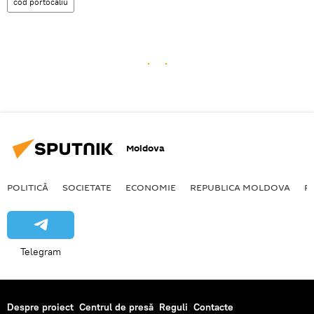
cod portocaliu
Moldova
POLITICĂ
SOCIETATE
ECONOMIE
REPUBLICA MOLDOVA
R
Telegram
Despre proiect
Centrul de presă
Reguli
Contacte