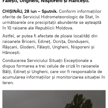
Fălești, Ungheni, Nisporeni și Hâncești.
CHIŞINĂU, 28 iun – Sputnik.
Conform informațiilor
oferite de Serviciul Hidrometeorologic de Stat, în
următoarele ore precipitații abundente se așteaptă
în 10 raioane ale Republicii Moldova.
Astfel, ar putea fi afectate de ploaie localități din
raioanele Briceni, Edineț, Ocnița, Dondușeni,
Râșcani, Glodeni, Fălești, Ungheni, Nisporeni și
Hâncești.
Conducerea Serviciului Situații Excepționale a
dispus formarea a trei celule de criză în raioanele
Bălți, Edineț și Ungheni, care vor fi responsabile de
acumularea informațiilor și monitorizarea situației în
teren.