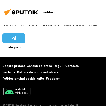
Moldova
POLITICĂ
SOCIETATE
ECONOMIE
REPUBLICA MOLDOVA
R
Telegram
Despre proiect
Centrul de presă
Reguli
Contacte
Reclamă
Politica de confidențialitate
Politica privind cookie-urile
Feedback
© 2026 Sputnik Toate drepturile sunt garantate. 18+