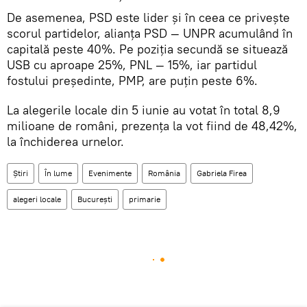
De asemenea, PSD este lider şi în ceea ce priveşte
scorul partidelor, alianţa PSD — UNPR acumulând în
capitală peste 40%. Pe poziţia secundă se situează
USB cu aproape 25%, PNL — 15%, iar partidul
fostului preşedinte, PMP, are puţin peste 6%.
La alegerile locale din 5 iunie au votat în total 8,9
milioane de români, prezenţa la vot fiind de 48,42%,
la închiderea urnelor.
Știri
În lume
Evenimente
România
Gabriela Firea
alegeri locale
Bucureşti
primarie