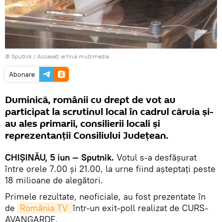
© Sputnik
/
Accesați arhiva multimedia
Abonare
Duminică, românii cu drept de vot au
participat la scrutinul local în cadrul căruia şi-
au ales primarii, consilierii locali şi
reprezentanţii Consiliului Judeţean.
CHIŞINĂU, 5 iun — Sputnik.
Votul s-a desfăşurat
între orele 7.00 şi 21.00, la urne fiind aşteptaţi peste
18 milioane de alegători.
Primele rezultate, neoficiale, au fost prezentate în
de
România TV 
într-un exit-poll realizat de CURS-
AVANGARDE.