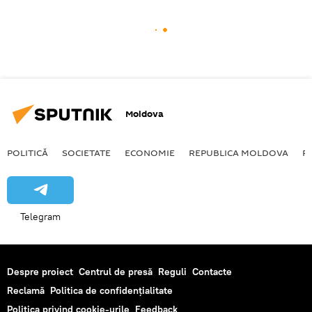
Moldova
POLITICĂ
SOCIETATE
ECONOMIE
REPUBLICA MOLDOVA
R
Telegram
Despre proiect
Centrul de presă
Reguli
Contacte
Reclamă
Politica de confidențialitate
Politica privind cookie-urile
Feedback