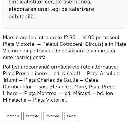
sindicaliştilor cer, de asemenea,
elaborarea unei legi de salarizare
echitabilă.
Marşul are loc între orele 12.30 — 14.00 pe traseul
Piaţa Victoriei — Palatul Cotroceni. Circulaţia în Piaţa
Victoriei şi pe traseul de desfăşurare a marşului
este restricţionată.
Poliţiştii recomandă următoarele rute alternative:
Piaţa Presei Libere — bd. Kiseleff — Piaţa Arcul de
Triumf — Piaţa Charles de Gaulle — Calea
Dorobanţilor — şos. Ştefan cel Mare; Piaţa Presei
Libere — Piaţa Montreal — bd. Mărăşti — bd. Ion
Mihalache — Piaţa Victoriei.
România
Proteste
Profesori
Salarii