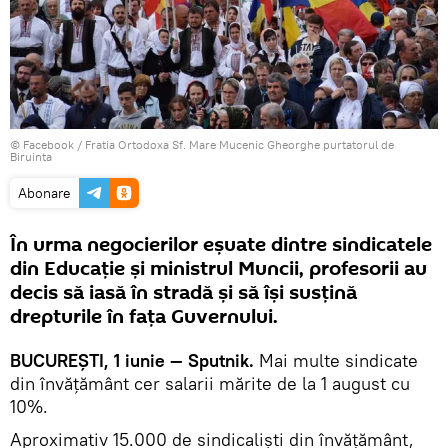
© Facebook /
Fratia Ortodoxa Sf. Mare Mucenic Gheorghe purtatorul de
Biruinta
Abonare
În urma negocierilor eșuate dintre sindicatele
din Educație și ministrul Muncii, profesorii au
decis să iasă în stradă şi să îşi susţină
drepturile în faţa Guvernului.
BUCUREŞTI, 1 iunie — Sputnik.
Mai multe sindicate
din învăţământ cer salarii mărite de la 1 august cu
10%.
Aproximativ 15.000 de sindicalişti din învăţământ,