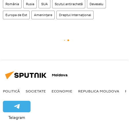
România
Rusia
SUA
Scutul antirachetă
Deveselu
Europa de Est
Ameninţare
Dreptul Internațional
Moldova
POLITICĂ
SOCIETATE
ECONOMIE
REPUBLICA MOLDOVA
R
Telegram