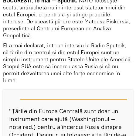
BUCUREŞTI, 16 mai — Sputnik.
NATO folosește
scutul antirachetă nu în interesul statelor mici din
estul Europei, ci pentru a-şi atinge propriile
interese. De această părere este Mateusz Piskorski,
președinte al Centrului European de Analiză
Geopolitică.
El a mai declarat, într-un interviu la Radio Sputnik,
că țările din centrul și din estul Europei sunt un
simplu instrument pentru Statele Unite ale Americii.
Scopul SUA este să încercuiască Rusia şi să nu
permit dezvoltarea unei alte forțe economice în
lume.
"Țările din Europa Centrală sunt doar un
instrument care ajută (Washingtonul —
nota red.) pentru a încercui Rusia dinspre
Occident. Desigur, ei folosesc alte țări de-a