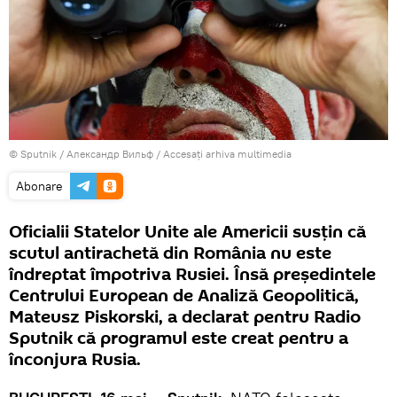
© Sputnik / Александр Вильф
/
Accesați arhiva multimedia
Abonare
Oficialii Statelor Unite ale Americii susțin că
scutul antirachetă din România nu este
îndreptat împotriva Rusiei. Însă președintele
Centrului European de Analiză Geopolitică,
Mateusz Piskorski, a declarat pentru Radio
Sputnik că programul este creat pentru a
înconjura Rusia.