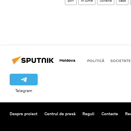
Știri
În lume
Ucraina
casă
Moldova
POLITICĂ
SOCIETATE
Telegram
Despre proiect
Centrul de presă
Reguli
Contacte
Re