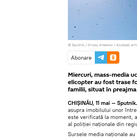
© Sputnik / Игорь Агеенко
/
Accesați arh
Abonare
Miercuri, mass-media uc
elicopter au fost trase 
familii, situat în preajma
CHIȘINĂU, 11 mai — Sputnik
asupra imobilului unor între
este verificată la moment, a
al poliției naționale din reg
Sursele media naționale au 