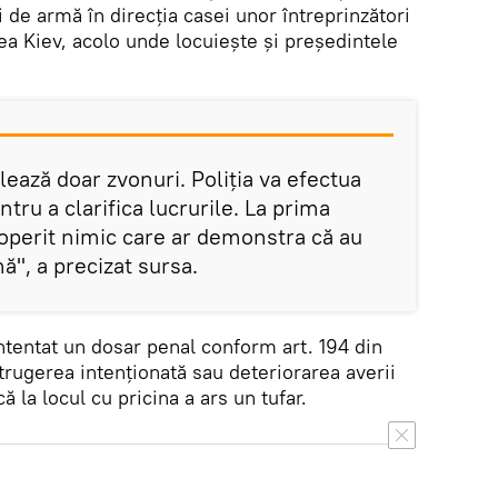
i de armă în direcția casei unor întreprinzători
nea Kiev, acolo unde locuiește și președintele
ează doar zvonuri. Poliția va efectua
tru a clarifica lucrurile. La prima
perit nimic care ar demonstra că au
ă", a precizat sursa.
 intentat un dosar penal conform art. 194 din
trugerea intenționată sau deteriorarea averii
că la locul cu pricina a ars un tufar.