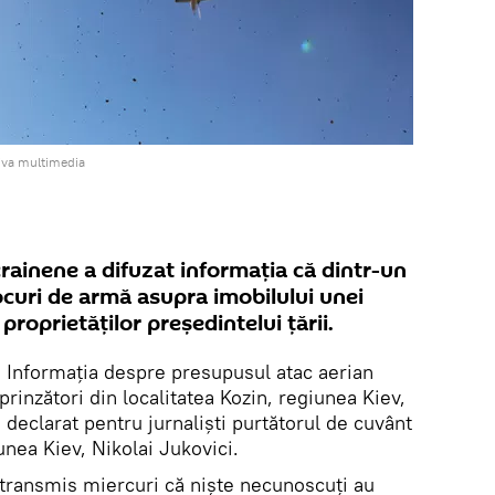
iva multimedia
rainene a difuzat informația că dintr-un
focuri de armă asupra imobilului unei
 proprietăților președintelui țării.
.
Informația despre presupusul atac aerian
prinzători din localitatea Kozin, regiunea Kiev,
 declarat pentru jurnaliști purtătorul de cuvânt
iunea Kiev, Nikolai Jukovici.
transmis miercuri că niște necunoscuți au