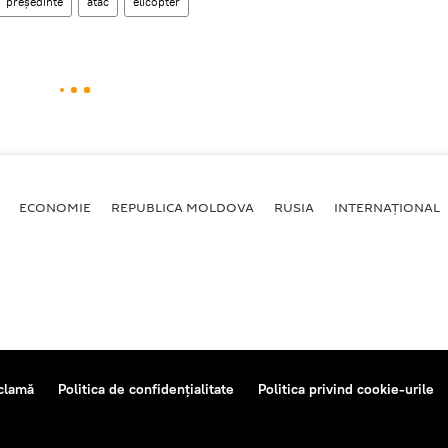
președinte
atac
elicopter
ECONOMIE
REPUBLICA MOLDOVA
RUSIA
INTERNAȚIONAL
clamă
Politica de confidențialitate
Politica privind cookie-urile