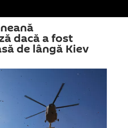
aineană
ză dacă a fost
asă de lângă Kiev