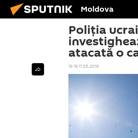
Moldova
Poliția ucr
investighea
atacată o c
16:18 11.05.2016