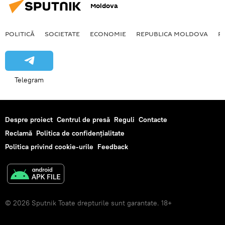
Moldova
POLITICĂ
SOCIETATE
ECONOMIE
REPUBLICA MOLDOVA
R
Telegram
Despre proiect
Centrul de presă
Reguli
Contacte
Reclamă
Politica de confidențialitate
Politica privind cookie-urile
Feedback
© 2026 Sputnik Toate drepturile sunt garantate. 18+