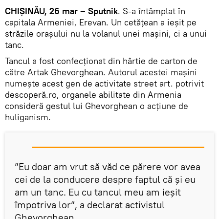
CHIŞINĂU, 26 mar – Sputnik
. S-a întâmplat în
capitala Armeniei, Erevan. Un cetăţean a ieşit pe
străzile oraşului nu la volanul unei maşini, ci a unui
tanc.
Tancul a fost confecţionat din hârtie de carton de
către Artak Ghevorghean. Autorul acestei maşini
numeşte acest gen de activitate street art. potrivit
descoperă.ro, organele abilitate din Armenia
consideră gestul lui Ghevorghean o acţiune de
huliganism.
”Eu doar am vrut să văd ce părere vor avea
cei de la conducere despre faptul că şi eu
am un tanc. Eu cu tancul meu am ieşit
împotriva lor”, a declarat activistul
Ghevorghean.