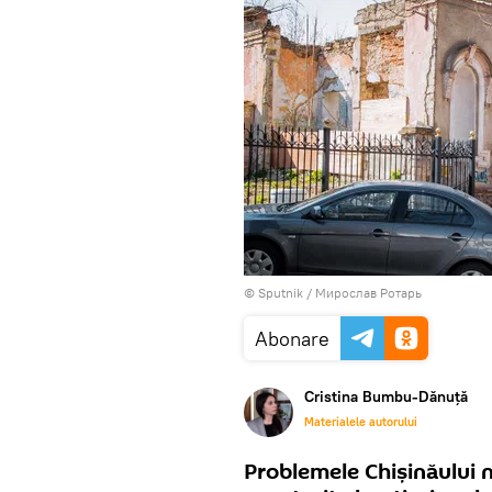
© Sputnik / Мирослав Ротарь
Abonare
Cristina Bumbu-Dănuță
Materialele autorului
Problemele Chișinăului nu