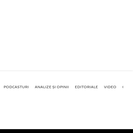
PODCASTURI
ANALIZE ȘI OPINII
EDITORIALE
VIDEO
GALE