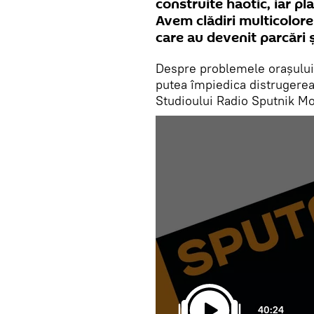
construite haotic, iar pl
Avem clădiri multicolore 
care au devenit parcări ș
Despre problemele orașului 
putea împiedica distrugerea 
Studioului Radio Sputnik Mol
40:24