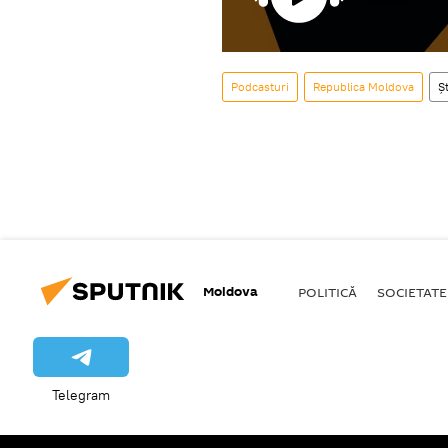
Podcasturi
Republica Moldova
Șt
Moldova
POLITICĂ
SOCIETATE
Telegram