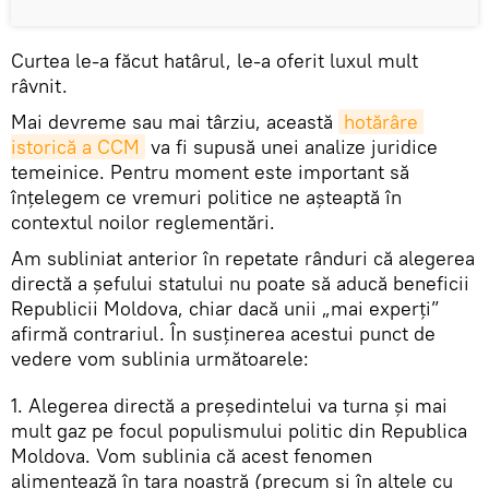
Curtea le-a făcut hatârul, le-a oferit luxul mult
râvnit.
Mai devreme sau mai târziu, această
hotărâre 
istorică a CCM
va fi supusă unei analize juridice
temeinice. Pentru moment este important să
înţelegem ce vremuri politice ne aşteaptă în
contextul noilor reglementări.
Am subliniat anterior în repetate rânduri că alegerea
directă a şefului statului nu poate să aducă beneficii
Republicii Moldova, chiar dacă unii „mai experţi”
afirmă contrariul. În susţinerea acestui punct de
vedere vom sublinia următoarele:
1. Alegerea directă a preşedintelui va turna şi mai
mult gaz pe focul populismului politic din Republica
Moldova. Vom sublinia că acest fenomen
alimentează în ţara noastră (precum şi în altele cu