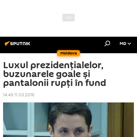
MD
Moldova
Luxul prezidenţialelor,
buzunarele goale şi
pantalonii rupţi în fund
14:49 11.03.2016