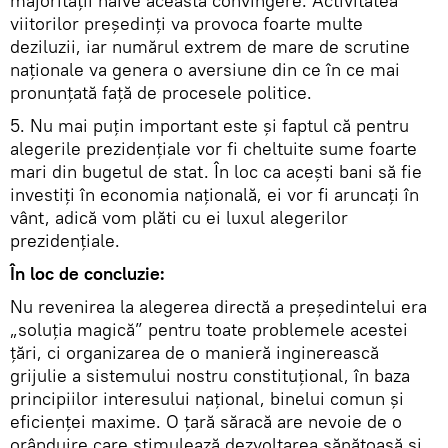
majorităţii naive această convingere. Activitatea
viitorilor preşedinţi va provoca foarte multe
deziluzii, iar numărul extrem de mare de scrutine
naţionale va genera o aversiune din ce în ce mai
pronunţată faţă de procesele politice.
5. Nu mai puţin important este şi faptul că pentru
alegerile prezidenţiale vor fi cheltuite sume foarte
mari din bugetul de stat. În loc ca aceşti bani să fie
investiţi în economia naţională, ei vor fi aruncaţi în
vânt, adică vom plăti cu ei luxul alegerilor
prezidenţiale.
În loc de concluzie:
Nu revenirea la alegerea directă a preşedintelui era
„soluţia magică” pentru toate problemele acestei
ţări, ci organizarea de o manieră inginerească
grijulie a sistemului nostru constituţional, în baza
principiilor interesului naţional, binelui comun şi
eficienţei maxime. O ţară săracă are nevoie de o
orânduire care stimulează dezvoltarea sănătoasă şi