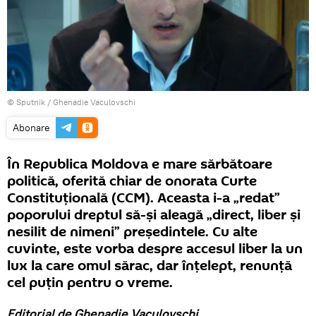
© Sputnik / Ghenadie Vaculovschi
Abonare
În Republica Moldova e mare sărbătoare
politică, oferită chiar de onorata Curte
Constituţională (CCM). Aceasta i-a „redat”
poporului dreptul să-şi aleagă „direct, liber şi
nesilit de nimeni” preşedintele. Cu alte
cuvinte, este vorba despre accesul liber la un
lux la care omul sărac, dar înţelept, renunţă
cel puţin pentru o vreme.
Editorial de Ghenadie Vaculovschi.