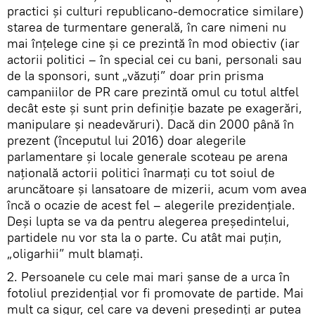
practici şi culturi republicano-democratice similare)
starea de turmentare generală, în care nimeni nu
mai înţelege cine şi ce prezintă în mod obiectiv (iar
actorii politici – în special cei cu bani, personali sau
de la sponsori, sunt „văzuţi” doar prin prisma
campaniilor de PR care prezintă omul cu totul altfel
decât este şi sunt prin definiţie bazate pe exagerări,
manipulare şi neadevăruri). Dacă din 2000 până în
prezent (începutul lui 2016) doar alegerile
parlamentare şi locale generale scoteau pe arena
naţională actorii politici înarmaţi cu tot soiul de
aruncătoare şi lansatoare de mizerii, acum vom avea
încă o ocazie de acest fel – alegerile prezidenţiale.
Deşi lupta se va da pentru alegerea preşedintelui,
partidele nu vor sta la o parte. Cu atât mai puţin,
„oligarhii” mult blamaţi.
2. Persoanele cu cele mai mari şanse de a urca în
fotoliul prezidenţial vor fi promovate de partide. Mai
mult ca sigur, cel care va deveni preşedinţi ar putea