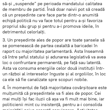
să-şi „suspende” pe perioada mandatului calitatea
de membru de partid. Însă doar naivii pot să creadă
că un preşedinte care face parte dintr-o anumită
echipă politică nu va face totul pentru a-şi favoriza
propriul său grup şi pentru a-i promova ideile, în
detrimentul celorlalţi.
3. Un preşedinte ales de popor are toate şansele să
se pomenească de partea cealaltă a baricadei în
raport cu majoritatea parlamentară. Asta înseamnă
că între şeful statului şi adunarea legislativă va avea
loc o confruntare permanentă, pe faţă sau latentă.
Asta va consuma energiile celor două instituţii într-
un război al intereselor înguste şi al orgoliilor, în loc
ca ele să fie canalizate spre scopuri nobile.
4. În momentul de faţă majoritatea covârşitoare este
mulţumită că preşedintele va fi ales de popor. Cei
mai mulţi îşi fac iluzii că aşa va fi mult mai bine, iar
politicienii mint cu insistenţă, pentru a-i consolida