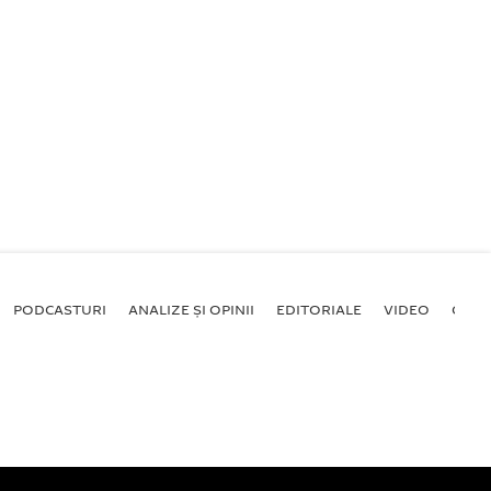
PODCASTURI
ANALIZE ȘI OPINII
EDITORIALE
VIDEO
GALE