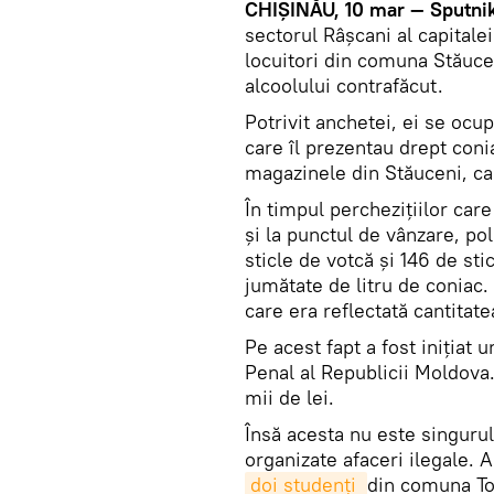
CHIȘINĂU, 10 mar — Sputnik
sectorul Râșcani al capitalei
locuitori din comuna Stăucen
alcoolului contrafăcut.
Potrivit anchetei, ei se ocup
care îl prezentau drept conia
magazinele din Stăuceni, car
În timpul perchezițiilor care
și la punctul de vânzare, poliț
sticle de votcă și 146 de sti
jumătate de litru de coniac.
care era reflectată cantitat
Pe acest fapt a fost iniţiat
Penal al Republicii Moldova.
mii de lei.
Însă acesta nu este singurul
organizate afaceri ilegale. 
doi studenți 
din comuna To