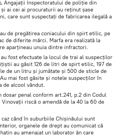
.
Angajații Inspectoratului de poliție din
 și ai cei ai procuraturii au reținut șase
i, care sunt suspectați de fabricarea ilegală a
au de pregătirea coniacului din spirt etilic, pe
c de diferite mărci. Marfa era realizată la
e aparțineau unuia dintre infractori.
 au fost efectuate la locul de trai al suspecților
iștii au găsit 126 de litri de spirt etilic, 197 de
cle de un litru și jumătate și 500 de sticle de
 Au mai fost găsite și notele suspecților în
ea de alcool vândut.
 un dosar penal conform art.241, p.2 din Codul
 Vinovații riscă o amendă de la 40 la 60 de
 caz când în suburbiile Chișinăului sunt
Anterior, organele de drept au comunicat că
hatin au amenajat un laborator ăn care