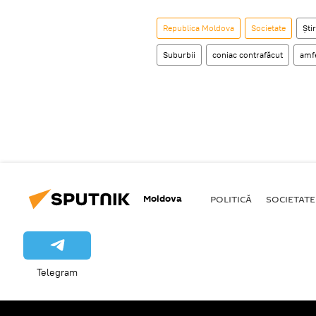
Republica Moldova
Societate
Știr
Suburbii
coniac contrafăcut
amf
Moldova
POLITICĂ
SOCIETATE
Telegram