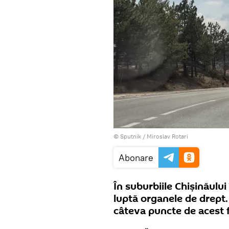
© Sputnik / Miroslav Rotari
Abonare
În suburbiile Chișinăului
luptă organele de drept.
câteva puncte de acest f