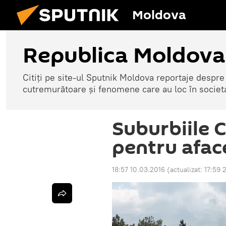
Moldova
Republica Moldova
Citiți pe site-ul Sputnik Moldova reportaje despre o
cutremurătoare și fenomene care au loc în societ
Suburbiile C
pentru aface
18:57 10.03.2016
(actualizat:
17:59 