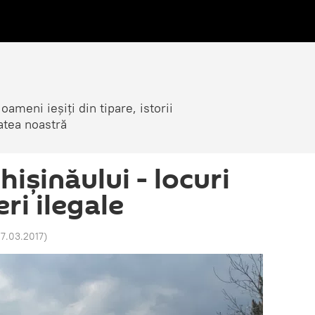
ameni ieșiți din tipare, istorii
atea noastră
hișinăului - locuri
ri ilegale
27.03.2017
)