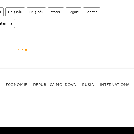
i
Chișinău
Chișinău
afaceri
ilegale
Tohatin
etamină
ECONOMIE
REPUBLICA MOLDOVA
RUSIA
INTERNAȚIONAL