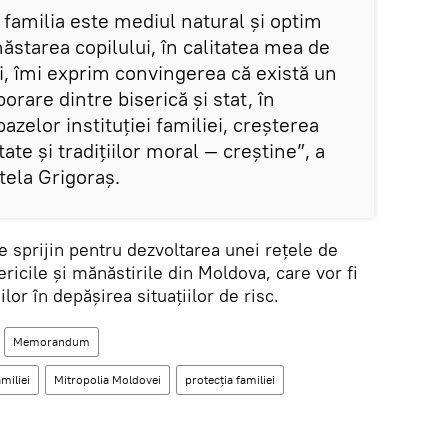
 familia este mediul natural și optim
ăstarea copilului, în calitatea mea de
i, îmi exprim convingerea că există un
orare dintre biserică și stat, în
bazelor instituției familiei, creșterea
tate și tradițiilor moral — creștine”, a
ela Grigoraş.
prijin pentru dezvoltarea unei rețele de
ericile și mănăstirile din Moldova, care vor fi
lor în depășirea situațiilor de risc.
Memorandum
miliei
Mitropolia Moldovei
protecţia familiei