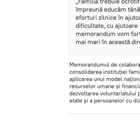
„Familia trebuie ocrotit
împreună educăm tănăr
eforturi zilnice în ajuto
dificultate, cu ajutoare
memorandum vom fortif
mai mari în această dire
Memorandumul de colaborare 
consolidarea instituției fami
aplicarea unui model naționa
resurselor umane și financiar
dezvoltarea voluntariatului 
etate și a persoanelor cu d