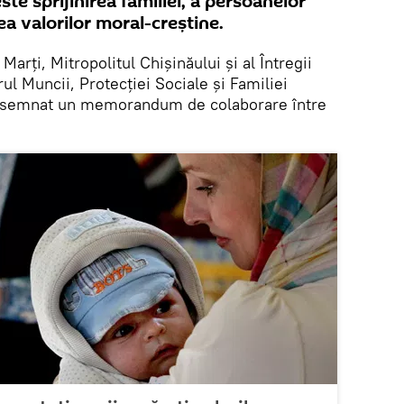
ste sprijinirea familiei, a persoanelor
a valorilor moral-creştine.
. Marţi, Mitropolitul Chişinăului şi al Întregii
ul Muncii, Protecției Sociale și Familiei
a semnat un memorandum de colaborare între