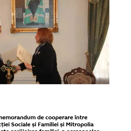
 memorandum de cooperare între
iei Sociale și Familiei şi Mitropolia