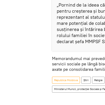
„Pornind de la ideea că
pentru creșterea și bun
reprezentant al statulu
mare potențial de colab
susținerea și întărirea 
rolului familiei în socie
declarat şefa MMPSF St
Memorandumul mai prevede s
servicii sociale pe lângă bis
axate pe consolidarea familii
Republica Moldova
Știri
Religie
Ministerul Muncii, protecţiei Sociale şi Fa