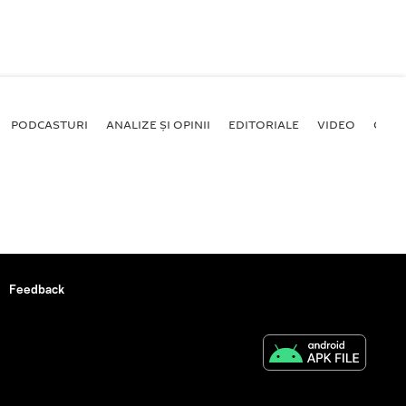
PODCASTURI
ANALIZE ȘI OPINII
EDITORIALE
VIDEO
GALE
Feedback