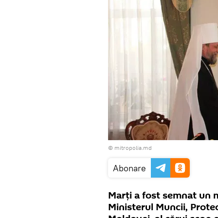
© mitropolia.md
Abonare
Marţi a fost semnat un
Ministerul Muncii, Protecț