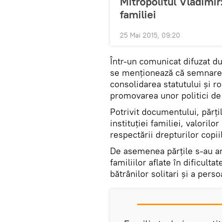
Mitropolitul Vladimir:
familiei
25 Mai 2015, 09:20
Într-un comunicat difuzat 
se menţionează că semnare
consolidarea statutului şi ro
promovarea unor politici de s
Potrivit documentului, părţi
instituţiei familiei, valorilo
respectării drepturilor copiil
De asemenea părţile s-au an
familiilor aflate în dificultat
bătrânilor solitari şi a perso