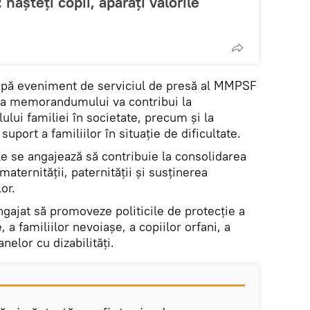
 naşteţi copii, apăraţi valorile
după eveniment de serviciul de presă al MMPSF
a memorandumului va contribui la
lului familiei în societate, precum şi la
uport a familiilor în situaţie de dificultate.
le se angajează să contribuie la consolidarea
r maternităţii, paternităţii şi susţinerea
or.
gajat să promoveze politicile de protecţie a
e, a familiilor nevoiaşe, a copiilor orfani, a
anelor cu dizabilităţi.