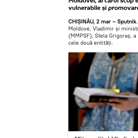
Moldovei, al cărui scop e
vulnerabile şi promovare
CHIŞINĂU, 2 mar – Sputnik
Moldove, Vladimir şi ministr
(MMPSF), Stela Grigoraș, 
cele două entităţi.