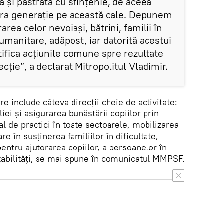
ă și păstrată cu sfințenie, de aceea
a generație pe această cale. Depunem
rarea celor nevoiași, bătrini, familii în
 umanitare, adăpost, iar datorită acestui
ica acțiunile comune spre rezultate
cţie”, a declarat Mitropolitul Vladimir.
include câteva direcții cheie de activitate:
liei și asigurarea bunăstării copiilor prin
l de practici în toate sectoarele, mobilizarea
e în susținerea familiilor în dificultate,
pentru ajutorarea copiilor, a persoanelor în
izabilități, se mai spune în comunicatul MMPSF.