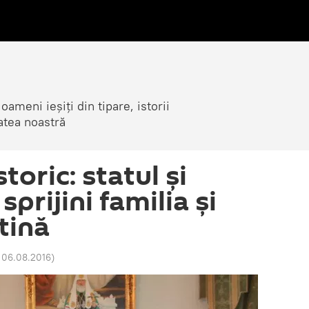
ameni ieșiți din tipare, istorii
atea noastră
oric: statul şi
sprijini familia şi
tină
 06.08.2016
)