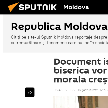
Moldova
Republica Moldova
Citiți pe site-ul Sputnik Moldova reportaje despre o
cutremurătoare și fenomene care au loc în societ
Document ist
biserica vor 
morala creş
08:43 02.03.2016
(actualizat:
12:58