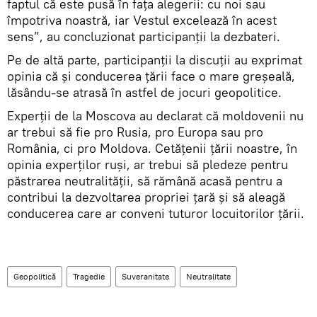
faptul că este pusă în faţa alegerii: cu noi sau
împotriva noastră, iar Vestul excelează în acest
sens”, au concluzionat participanţii la dezbateri.
Pe de altă parte, participanţii la discuţii au exprimat
opinia că şi conducerea ţării face o mare greşeală,
lăsându-se atrasă în astfel de jocuri geopolitice.
Experţii de la Moscova au declarat că moldovenii nu
ar trebui să fie pro Rusia, pro Europa sau pro
România, ci pro Moldova. Cetăţenii ţării noastre, în
opinia experţilor ruşi, ar trebui să pledeze pentru
păstrarea neutralităţii, să rămână acasă pentru a
contribui la dezvoltarea propriei ţară şi să aleagă
conducerea care ar conveni tuturor locuitorilor ţării.
Geopolitică
Tragedie
Suveranitate
Neutralitate