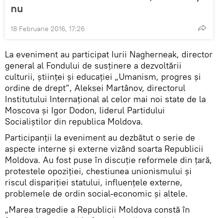
nu
18 Februarie 2016, 17:26
La eveniment au participat Iurii Nagherneak, director
general al Fondului de susținere a dezvoltării
culturii, științei și educației „Umanism, progres și
ordine de drept”, Aleksei Martânov, directorul
Institutului Internațional al celor mai noi state de la
Moscova şi Igor Dodon, liderul Partidului
Socialiștilor din republica Moldova.
Participanţii la eveniment au dezbătut o serie de
aspecte interne şi externe vizând soarta Republicii
Moldova. Au fost puse în discuţie reformele din ţară,
protestele opoziţiei, chestiunea unionismului şi
riscul dispariţiei statului, influenţele externe,
problemele de ordin social-economic şi altele.
„Marea tragedie a Republicii Moldova constă în