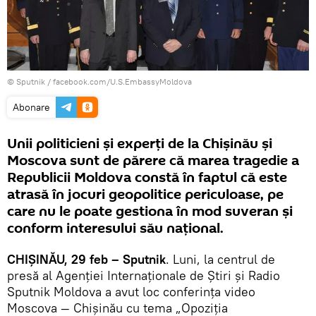
© Sputnik / facebook.com/U.S.EmbassyMoldova
Abonare
Unii politicieni şi experţi de la Chişinău şi
Moscova sunt de părere că marea tragedie a
Republicii Moldova constă în faptul că este
atrasă în jocuri geopolitice periculoase, pe
care nu le poate gestiona în mod suveran şi
conform interesului său naţional.
CHIŞINĂU, 29 feb – Sputnik
. Luni, la centrul de
presă al Agenţiei Internaţionale de Ştiri şi Radio
Sputnik Moldova a avut loc conferinţa video
Moscova — Chișinău cu tema „Opoziția