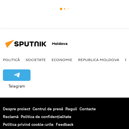
Moldova
POLITICĂ
SOCIETATE
ECONOMIE
REPUBLICA MOLDOVA
R
Telegram
Despre proiect
Centrul de presă
Reguli
Contacte
Reclamă
Politica de confidențialitate
Politica privind cookie-urile
Feedback