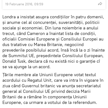
19 Februarie 2016, 09:59
Londra a insistat asupra condiţiilor în patru domenii,
şi anume cel al concurenţei, suveranităţii, politicii
sociale şi economiei. Din luna noiembrie a anului
trecut, când Cameron a înaintat lista de condiţii,
oficialii Comisiei Europene şi Consiliului Europei au
dus tratative cu Marea Britanie, negociind
prevederile posibilului acord, însă încă la o zi înainte
de Summitul UE, preşedintele Consiliului European,
Donald Tusk, declara că nu există nici o garanţie cî
se va ajunge la un acord.
Ţările membre ale Uniunii Europene votat textul
acordului cu Regatul Unit, care va intra în vigoare în
ziua când Guvernul britanic va anunţa secretariatul
general al Consiliului UE privind decizia Marii
Britanii de a rămâne în componenţa Uniunii
Europene, ca urmare a votului de la referendum.