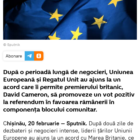
© Sputnik
Abonare
După o perioadă lungă de negocieri, Uniunea
Europeană şi Regatul Unit au ajuns la un
acord care îi permite premierului britanic,
David Cameron, să promoveze un vot pozitiv
la referendum în favoarea rămânerii în
componenţa blocului comunitar.
C
hişinău, 20 februarie — Sputnik.
După două zile de
dezbateri şi negocieri intense, liderii ţărilor Uniunii
Europene au ajuns la un acord cu Marea Britanie, ce