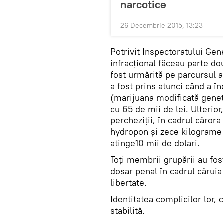
narcotice
26 Decembrie 2015, 13:23
Potrivit Inspectoratului Gene
infracţional făceau parte dou
fost urmărită pe parcursul a 
a fost prins atunci când a 
(marijuana modificată geneti
cu 65 de mii de lei. Ulterior
percheziții, în cadrul căror
hydropon și zece kilograme 
atinge10 mii de dolari.
Toți membrii grupării au fos
dosar penal în cadrul căruia 
libertate.
Identitatea complicilor lor, 
stabilită.