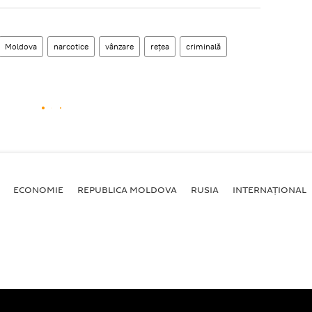
Moldova
narcotice
vânzare
rețea
criminală
ECONOMIE
REPUBLICA MOLDOVA
RUSIA
INTERNAȚIONAL