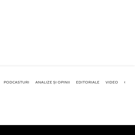
PODCASTURI
ANALIZE ȘI OPINII
EDITORIALE
VIDEO
GALE