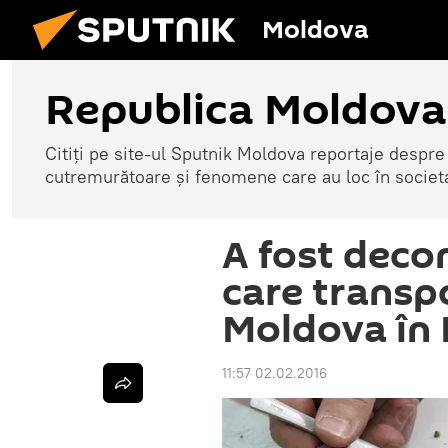
Moldova
Republica Moldova
Citiți pe site-ul Sputnik Moldova reportaje despre o
cutremurătoare și fenomene care au loc în societ
A fost deco
care transp
Moldova în 
11:57 02.02.2016