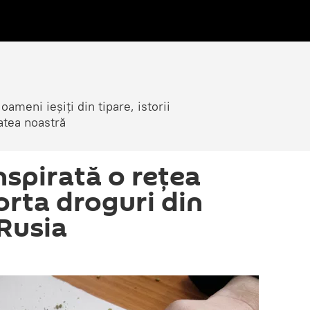
ameni ieșiți din tipare, istorii
atea noastră
nspirată o rețea
orta droguri din
Rusia