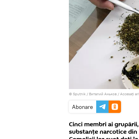
© Sputnik / Виталий Аньков
/
Accesați a
Abonare
Cinci membri ai grupării
substanţe narcotice din 