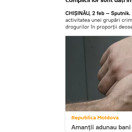
Complicii lor sunt dați î
CHIȘINĂU, 2 feb — Sputnik.
activitatea unei grupări crimi
drogurilor în proporții deose
Republica Moldova
Amanții adunau bani