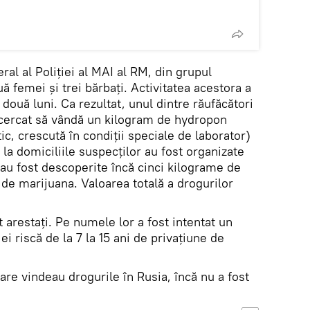
ral al Poliției al MAI al RM, din grupul
ă femei și trei bărbați. Activitatea acestora a
două luni. Ca rezultat, unul dintre răufăcători
încercat să vândă un kilogram de hydropon
c, crescută în condiții speciale de laborator)
, la domiciliile suspecţilor au fost organizate
a au fost descoperite încă cinci kilograme de
de marijuana. Valoarea totală a drogurilor
t arestați. Pe numele lor a fost intentat un
ei riscă de la 7 la 15 ani de privațiune de
care vindeau drogurile în Rusia, încă nu a fost