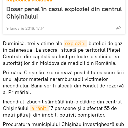
Dosar penal în cazul exploziei din centrul
Chișinăului
9 Ianuarie 2016, 17:14
Duminică, trei victime ale
exploziei
buteliei de gaz
în cafeneaua „La soacra” situată pe teritoriul Pieţei
Centrale din capitală au fost preluate la solicitarea
autorităţilor din Moldova de medicii din România.
Primăria Chişinău examinează posibilitatea acordării
unui ajutor material nerambursabil victimelor
incendiului. Banii vor fi alocaţi din Fondul de rezervă
al Primăriei.
Incendiul izbucnit sâmbătă într-o clădire din centrul
Chişinăului
a rănit 
17 persoane și a afectat 55 de
metri pătraţi din imobil, potrivit pompierilor.
Procuratura municipiului Chişinău investighează sub