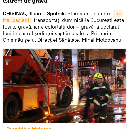
extrem de gravă.
CHIŞINĂU, 11 ian – Sputnik.
Starea unuia dintre
cei 
trei pacienţi
transportaţi duminică la Bucureşti este
foarte gravă, iar a celorlalţi doi — gravă, a declarat
luni în cadrul şedinţei săptămânale la Primăria
Chişinău şeful Direcţiei Sănătate, Mihai Moldovanu.
Republica Moldova