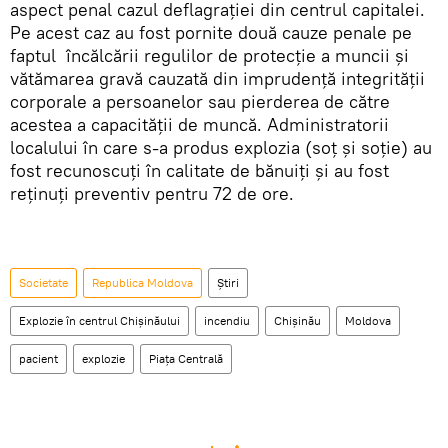
aspect penal cazul deflagrației din centrul capitalei.
Pe acest caz au fost pornite două cauze penale pe
faptul încălcării regulilor de protecție a muncii și
vătămarea gravă cauzată din imprudență integrității
corporale a persoanelor sau pierderea de către
acestea a capacității de muncă. Administratorii
localului în care s-a produs explozia (soț și soție) au
fost recunoscuți în calitate de bănuiți și au fost
reținuți preventiv pentru 72 de ore.
Societate
Republica Moldova
Știri
Explozie în centrul Chişinăului
incendiu
Chişinău
Moldova
pacient
explozie
Piaţa Centrală