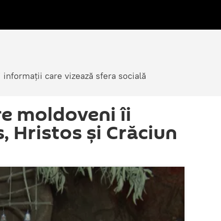
i informații care vizează sfera socială
re moldoveni îi
, Hristos şi Crăciun