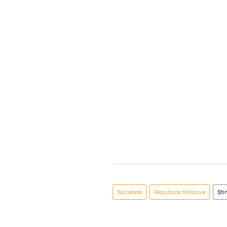
Societate
Republica Moldova
Știr