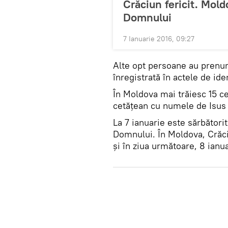
Crăciun fericit. Mol
Domnului
7 Ianuarie 2016, 09:27
Alte opt persoane au prenum
înregistrată în actele de id
În Moldova mai trăiesc 15 ce
cetăţean cu numele de Isus 
La 7 ianuarie este sărbători
Domnului. În Moldova, Crăci
şi în ziua următoare, 8 ianua