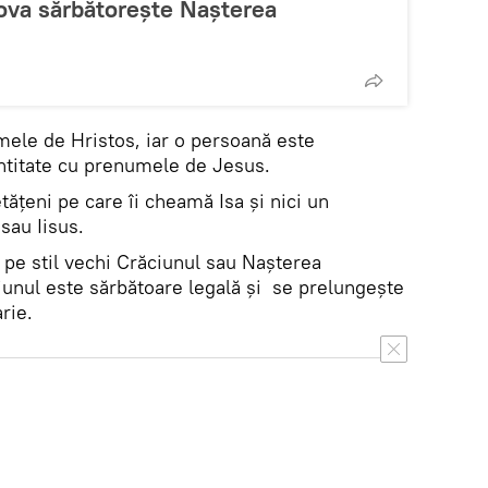
dova sărbătoreşte Naşterea
ele de Hristos, iar o persoană este
entitate cu prenumele de Jesus.
tăţeni pe care îi cheamă Isa şi nici un
sau Iisus.
t pe stil vechi Crăciunul sau Nașterea
unul este sărbătoare legală și se prelungește
rie.