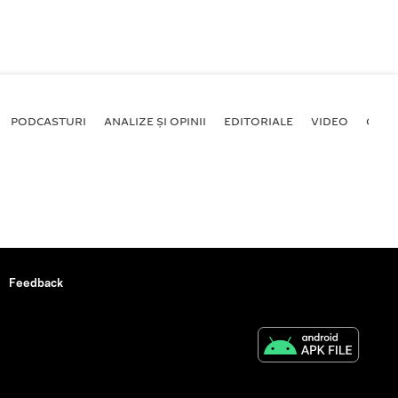
PODCASTURI
ANALIZE ȘI OPINII
EDITORIALE
VIDEO
GALE
Feedback