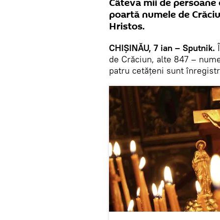
Câteva mii de persoane 
poartă numele de Crăciu
Hristos.
CHIŞINĂU, 7 ian – Sputnik.
de Crăciun, alte 847 – num
patru cetăţeni sunt înregis