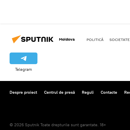
Moldova
POLITICĂ
SOCIETATE
Telegram
Despre proiect
Centrul de presă
Reguli
Contacte
Re
© 2026 Sputnik Toate drepturile sunt garantate. 18+