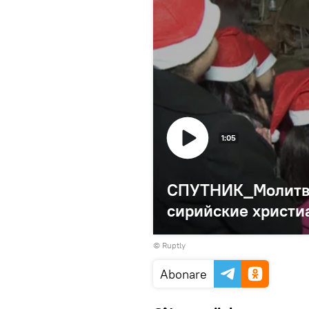
1:05
СПУТНИК_Молитва 
сирийские христи
©
Ruptly
Abonare