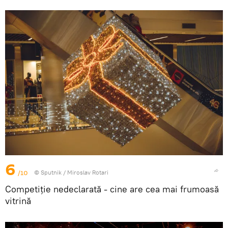
6
/10
© Sputnik / Miroslav Rotari
Competiție nedeclarată - cine are cea mai frumoasă
vitrină