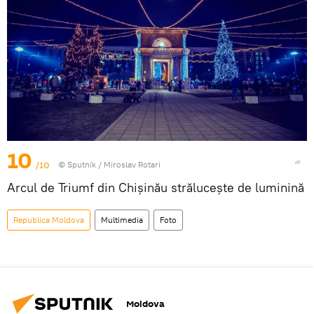
10
/10
© Sputnik / Miroslav Rotari
Arcul de Triumf din Chișinău strălucește de luminină
Republica Moldova
Multimedia
Foto
Moldova