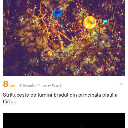
8
/10
© Sputnik / Miroslav Rotari
Străluceşte de lumini bradul din principala piaţă a
ţării...