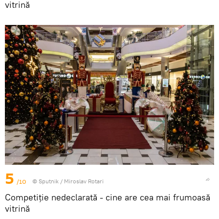
vitrină
5
/10
© Sputnik / Miroslav Rotari
Competiție nedeclarată - cine are cea mai frumoasă
vitrină