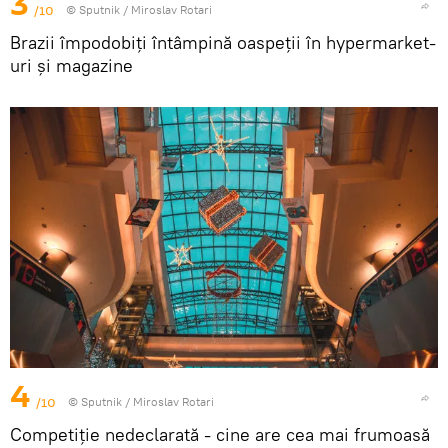
3
/10
© Sputnik / Miroslav Rotari
Brazii împodobiți întâmpină oaspeţii în hypermarket-
uri și magazine
4
/10
© Sputnik / Miroslav Rotari
Competiție nedeclarată - cine are cea mai frumoasă