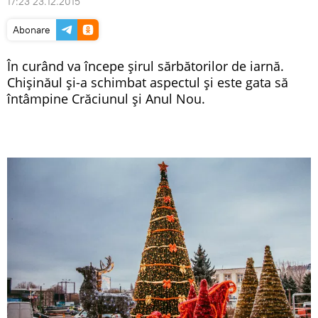
17:23 23.12.2015
Abonare
În curând va începe şirul sărbătorilor de iarnă.
Chișinăul şi-a schimbat aspectul și este gata să
întâmpine Crăciunul
şi
Anul Nou
.