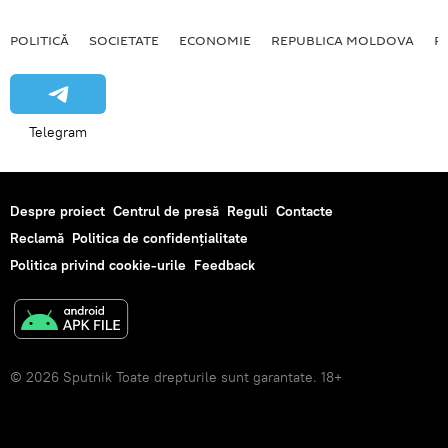
POLITICĂ
SOCIETATE
ECONOMIE
REPUBLICA MOLDOVA
R
Telegram
Despre proiect
Centrul de presă
Reguli
Contacte
Reclamă
Politica de confidențialitate
Politica privind cookie-urile
Feedback
© 2026 Sputnik Toate drepturile sunt garantate. 18+