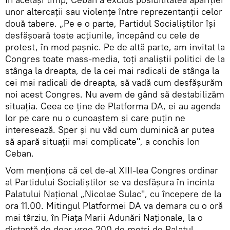
unor altercații sau violențe între reprezentanții celor
două tabere. „Pe e o parte, Partidul Socialiștilor își
desfășoară toate acțiunile, începând cu cele de
protest, în mod pașnic. Pe de altă parte, am invitat la
Congres toate mass-media, toți analiștii politici de la
stânga la dreapta, de la cei mai radicali de stânga la
cei mai radicali de dreapta, să vadă cum desfășurăm
noi acest Congres. Nu avem de gând să destabilizăm
situația. Ceea ce ține de Platforma DA, ei au agenda
lor pe care nu o cunoaștem și care puțin ne
interesează. Sper și nu văd cum duminică ar putea
să apară situații mai complicate", a conchis Ion
Ceban.
Vom menționa că cel de-al XIII-lea Congres ordinar
al Partidului Socialiștilor se va desfășura în incinta
Palatului Naţional „Nicolae Sulac", cu începere de la
ora 11.00. Mitingul Platformei DA va demara cu o oră
mai târziu, în Piața Marii Adunări Naționale, la o
distanță de doar vreo 200 de metri de Palatul