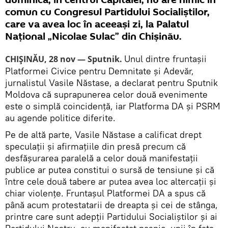
duminică, în centrul Capitalei, nu are nimic în
comun cu Congresul Partidului Socialiștilor,
care va avea loc în aceeași zi, la Palatul
Național „Nicolae Sulac” din Chișinău.
Unul dintre fruntașii
CHIȘINĂU, 28 nov — Sputnik.
Platformei Civice pentru Demnitate și Adevăr,
jurnalistul Vasile Năstase, a declarat pentru Sputnik
Moldova că suprapunerea celor două evenimente
este o simplă coincidență, iar Platforma DA și PSRM
au agende politice diferite.
Pe de altă parte, Vasile Năstase a calificat drept
speculații și afirmațiile din presă precum că
desfășurarea paralelă a celor două manifestații
publice ar putea constitui o sursă de tensiune și că
între cele două tabere ar putea avea loc altercații și
chiar violențe. Fruntașul Platformei DA a spus că
până acum protestatarii de dreapta și cei de stânga,
printre care sunt adepții Partidului Socialiștilor și ai