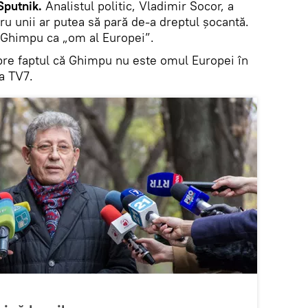
Sputnik.
Analistul politic, Vladimir Socor, a
tru unii ar putea să pară de-a dreptul şocantă.
 Ghimpu ca „om al Europei”.
spre faptul că Ghimpu nu este omul Europei în
la TV7.