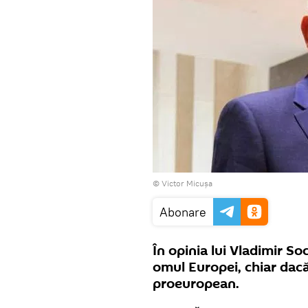
© Victor Micuşa
Abonare
În opinia lui Vladimir So
omul Europei, chiar dacă
proeuropean.