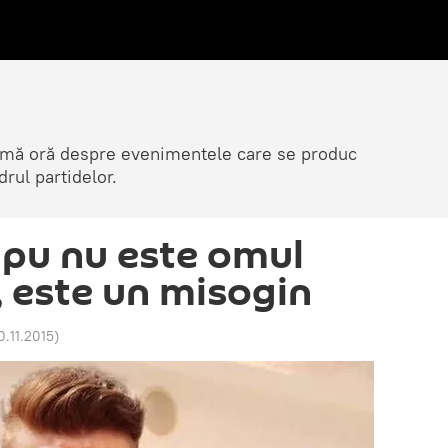
ltimă oră despre evenimentele care se produc
rul partidelor.
pu nu este omul
, este un misogin
0.11.2015
)