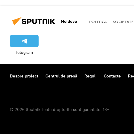
Moldova
POLITICĂ
SOCIETATE
Telegram
Despre proiect
Centrul de presă
Reguli
Contacte
Re
© 2026 Sputnik Toate drepturile sunt garantate. 18+