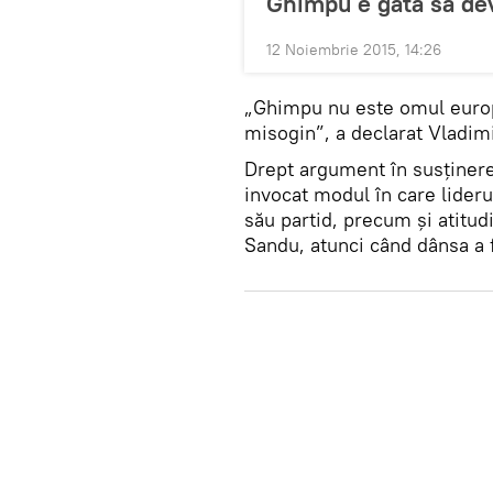
Ghimpu e gata să de
12 Noiembrie 2015, 14:26
„Ghimpu nu este omul europe
misogin”, a declarat Vladim
Drept argument în susţinere
invocat modul în care liderul
său partid, precum şi atitud
Sandu, atunci când dânsa a 