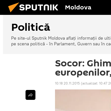
Moldova
Politică
Pe site-ul Sputnik Moldova aflați informații de u
pe scena politică - în Parlament, Guvern sau în cad
Socor: Ghim
europenilor
10:18 20.11.2015
(actualizat:
10:47 2