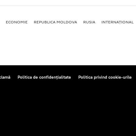
ECONOMIE
REPUBLICA MOLDOVA
RUSIA
INTERNAȚIONAL
clamă
Politica de confidențialitate
Politica privind cookie-urile