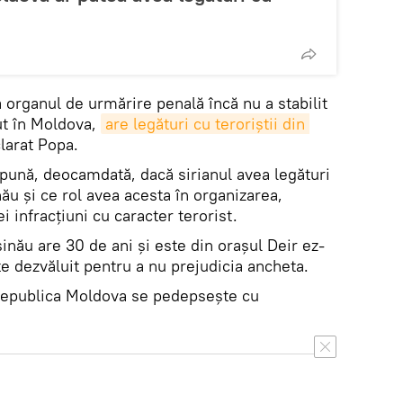
 organul de urmărire penală încă nu a stabilit
ut în Moldova,
are legături cu teroriştii din 
clarat Popa.
spună, deocamdată, dacă sirianul avea legături
nău şi ce rol avea acesta în organizarea,
 infracţiuni cu caracter terorist.
şinău are 30 de ani şi este din oraşul Deir ez-
e dezvăluit pentru a nu prejudicia ancheta.
 Republica Moldova se pedepseşte cu