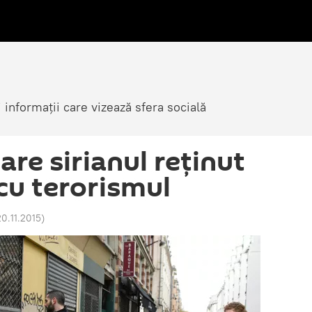
i informații care vizează sfera socială
are sirianul reţinut
cu terorismul
20.11.2015
)