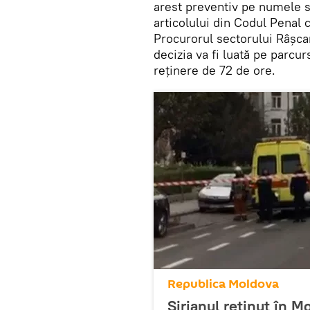
arest preventiv pe numele si
articolului din Codul Penal 
Procurorul sectorului Râşcan
decizia va fi luată pe parcur
reţinere de 72 de ore.
Republica Moldova
Sirianul reţinut în M