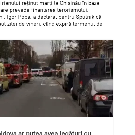
rianului reţinut marţi la Chişinău în baza
care prevede finanţarea terorismului.
i, Igor Popa, a declarat pentru Sputnik că
sul zilei de vineri, când expiră termenul de
oldova ar putea avea legături cu