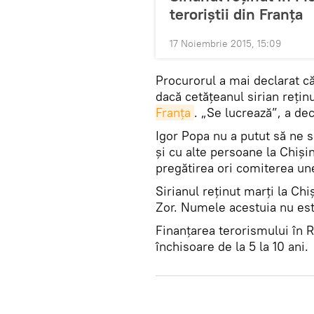
teroriştii din Franţa
17 Noiembrie 2015, 15:09
Procurorul a mai declarat că
dacă cetăţeanul sirian reţin
Franţa
. „Se lucrează”, a de
Igor Popa nu a putut să ne 
şi cu alte persoane la Chişi
pregătirea ori comiterea unei
Sirianul reţinut marţi la Chi
Zor. Numele acestuia nu est
Finanţarea terorismului în
închisoare de la 5 la 10 ani.