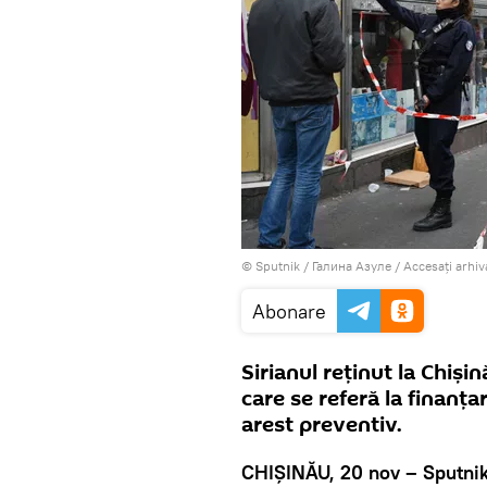
© Sputnik / Галина Азуле
/
Accesați arhi
Abonare
Sirianul reţinut la Chişi
care se referă la finanţa
arest preventiv.
CHIŞINĂU, 20 nov – Sputni