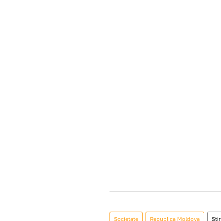
Societate
Republica Moldova
Știr