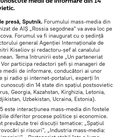
i cunoscute medii de informare din 14
ietic.
de presă, Sputnik.
Forumului mass-media din
izat de AIȘ „Rossia segodnea" va avea loc pe
cova. Forumul va fi inaugurat cu o şedinţă
ctorului general Agenţiei Internaţionale de
tri Kiseliov şi redactoru-şef al canalului
nean. Tema întrunirii este „Un parteneriat
. Vor participa redactori șefi și manageri de
e medii de informare, conducători ai unor
şi radio și internet-portaluri, experți în
 cunoscuți din 14 state din spațiul postsovietic
us, Georgia, Kazahstan, Kirghizia, Letonia,
djikistan, Uzbekistan, Ucraina, Estonia).
5 este interacțiunea mass-media din fostele
țiile diferitor procese politice și economice.
t prevăzute trei discuții tematice: „Spațiul
rovocări și riscuri", „Industria mass-media: