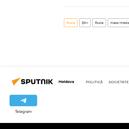
Rusia
Știri
Rusia
mass-medi
Moldova
POLITICĂ
SOCIETATE
Telegram