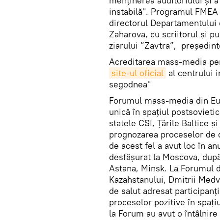
menținerea auditoriului și a 
instabilă". Programul FMEA 
directorul Departamentului 
Zaharova, cu scriitorul şi pu
ziarului ”Zavtra”, președin
Acreditarea mass-media pent
site-ul oficial
al centrului 
segodnea"
Forumul mass-media din Eur
unică în spațiul postsovieti
statele CSI, Țările Baltice ș
prognozarea proceselor de d
de acest fel a avut loc în a
desfășurat la Moscova, după
Astana, Minsk. La Forumul di
Kazahstanului, Dmitrii Medv
de salut adresat participanți
proceselor pozitive în spațiu
la Forum au avut o întâlnir