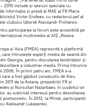
imaginii", „Parteneriat stabil într-o lume
– 2015 include și sesiuni speciale cu
de informație și presă al MAE al FR Maria
blicistul Victor Erofeev, cu redactorul-șef al
tele clubului Izborsk Alecsandr Prohanov.
ru participarea la forum este accesibilă pe
internațional multimedia al AIȘ „Rossia
opa și Asia (FMEA) reprezintă o platformă
c, care întrunește experți media de seamă din
i din Georgia, pentru discutarea tendințelor și
ezvoltare a industriei media. Prima întrunire
nul 2006. În primii patru ani, FMEA s-a
 care a fost găzduit consecutiv de Kiev,
n 2011 de la Astana, președinții FR și
edev și Nursultan Nazarbaev, în cuvântul lor
lor, au subliniat interesul pentru dezvoltarea
l postsovietic. În 2012, la Minsk, participanţii
e cu Aleksandr Lukaşenko.