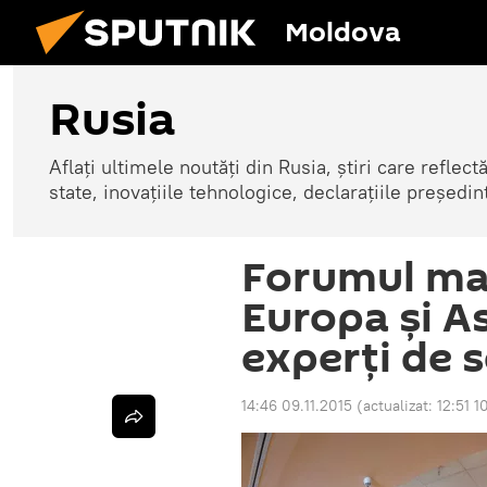
Moldova
Rusia
Aflați ultimele noutăți din Rusia, știri care reflectă
state, inovațiile tehnologice, declarațiile președinte
Forumul ma
Europa și As
experţi de 
14:46 09.11.2015
(actualizat:
12:51 1