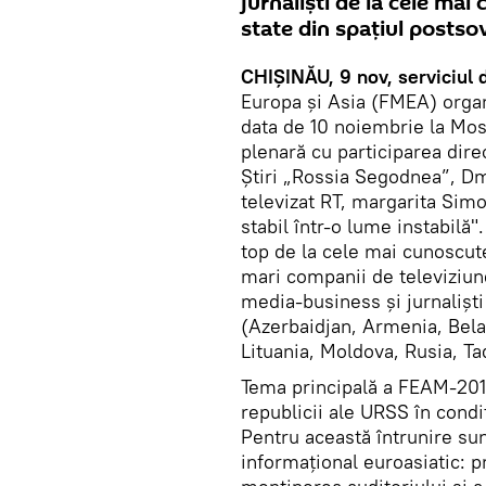
jurnalişti de la cele ma
state din spațiul postsov
CHIȘINĂU, 9 nov, serviciul 
Europa și Asia (FMEA) organ
data de 10 noiembrie la Mos
plenară cu participarea dire
Ştiri „Rossia Segodnea”, Dmi
televizat RT, margarita Simo
stabil într-o lume instabilă"
top de la cele mai cunoscut
mari companii de televiziune 
media-business și jurnaliști
(Azerbaidjan, Armenia, Belar
Lituania, Moldova, Rusia, Ta
Tema principală a FEAM-201
republicii ale URSS în condi
Pentru această întrunire sun
informațional euroasiatic: p