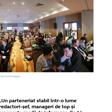
hiva multimedia
Un parteneriat stabil într-o lume
 redactori-șef, manageri de top şi