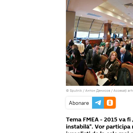
© Sputnik / Антон Денисов
/
Accesați ar
Abonare
Tema FMEA - 2015 va fi „
instabilă". Vor participa