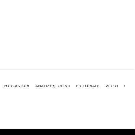
PODCASTURI
ANALIZE ȘI OPINII
EDITORIALE
VIDEO
GALE