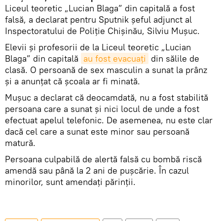
Liceul teoretic „Lucian Blaga” din capitală a fost
falsă, a declarat pentru Sputnik şeful adjunct al
Inspectoratului de Poliţie Chişinău, Silviu Muşuc.
Elevii şi profesorii de la Liceul teoretic „Lucian
Blaga” din capitală
au fost evacuaţi
din sălile de
clasă. O persoană de sex masculin a sunat la prânz
şi a anunţat că şcoala ar fi minată.
Muşuc a declarat că deocamdată, nu a fost stabilită
persoana care a sunat şi nici locul de unde a fost
efectuat apelul telefonic. De asemenea, nu este clar
dacă cel care a sunat este minor sau persoană
matură.
Persoana culpabilă de alertă falsă cu bombă riscă
amendă sau până la 2 ani de puşcărie. În cazul
minorilor, sunt amendaţi părinţii.