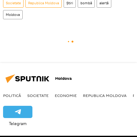
Societate
Republica Moldova
Știri
bombă
alertă
Moldova
Moldova
POLITICĂ
SOCIETATE
ECONOMIE
REPUBLICA MOLDOVA
R
Telegram