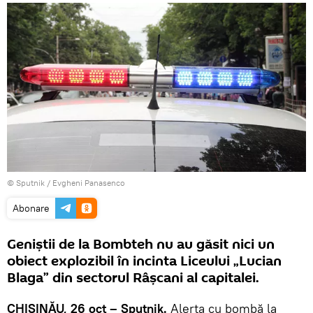
© Sputnik / Evgheni Panasenco
Abonare
Geniştii de la Bombteh nu au găsit nici un
obiect explozibil în incinta Liceului „Lucian
Blaga” din sectorul Râşcani al capitalei.
CHIŞINĂU, 26 oct – Sputnik.
Alerta cu bombă la