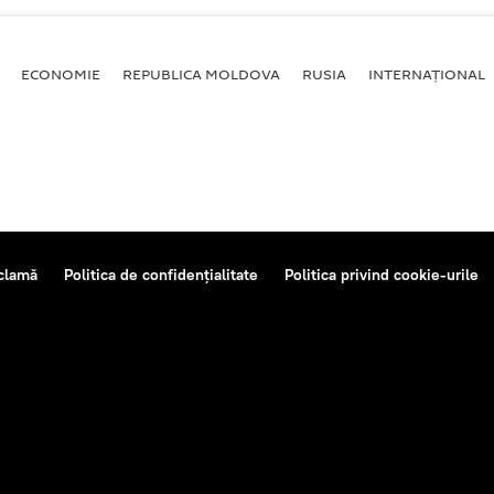
ECONOMIE
REPUBLICA MOLDOVA
RUSIA
INTERNAȚIONAL
clamă
Politica de confidențialitate
Politica privind cookie-urile