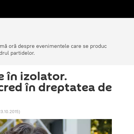
ltimă oră despre evenimentele care se produc
rul partidelor.
 în izolator.
 cred în dreptatea de
23.10.2015
)