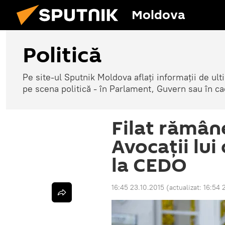
Moldova
Politică
Pe site-ul Sputnik Moldova aflați informații de u
pe scena politică - în Parlament, Guvern sau în cad
Filat rămâne
Avocaţii lui
la CEDO
16:45 23.10.2015
(actualizat:
16:54 