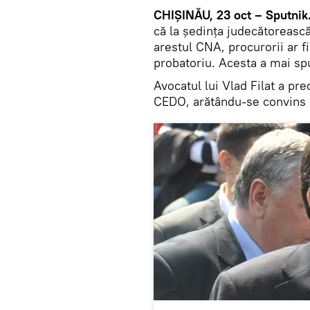
C
HIŞINĂU, 23 oct – Sputnik
că la şedinţa judecătorească
arestul CNA, procurorii ar f
probatoriu. Acesta a mai spu
Avocatul lui Vlad Filat a prec
CEDO, arătându-se convins c