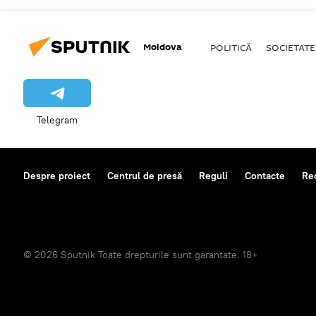
Moldova
POLITICĂ
SOCIETATE
Telegram
Despre proiect
Centrul de presă
Reguli
Contacte
Re
© 2026 Sputnik Toate drepturile sunt garantate. 18+