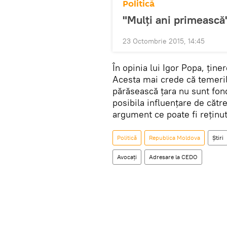
Politică
"Mulţi ani primească
23 Octombrie 2015, 14:45
În opinia lui Igor Popa, ţiner
Acesta mai crede că temeril
părăsească ţara nu sunt fon
posibila influenţare de cătr
argument ce poate fi reţinut
Politică
Republica Moldova
Știri
Avocaţi
Adresare la CEDO