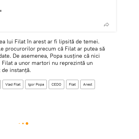
"
ea lui Filat în arest ar fi lipsită de temei.
e procurorilor precum că Filat ar putea să
date. De asemenea, Popa susţine că nici
e Filat a unor martori nu reprezintă un
 de instanţă.
Vlad Filat
Igor Popa
CEDO
Filat
Arest