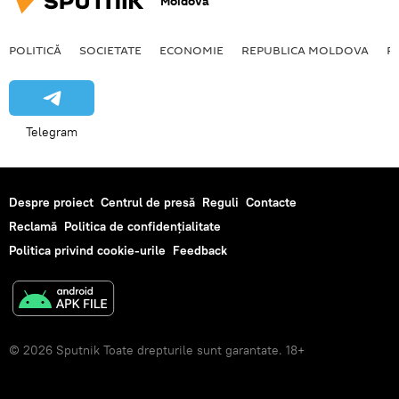
Moldova
POLITICĂ
SOCIETATE
ECONOMIE
REPUBLICA MOLDOVA
R
Telegram
Despre proiect
Centrul de presă
Reguli
Contacte
Reclamă
Politica de confidențialitate
Politica privind cookie-urile
Feedback
© 2026 Sputnik Toate drepturile sunt garantate. 18+