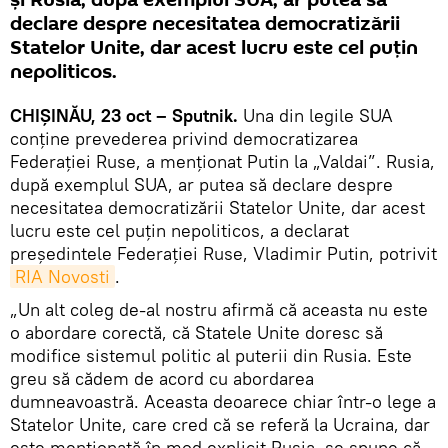
şi Rusia, după exemplul SUA, ar putea să
declare despre necesitatea democratizării
Statelor Unite, dar acest lucru este cel puțin
nepoliticos.
CHIŞINĂU, 23 oct – Sputnik.
Una din legile SUA
conţine prevederea privind democratizarea
Federației Ruse, a menţionat Putin la „Valdai”. Rusia,
după exemplul SUA, ar putea să declare despre
necesitatea democratizării Statelor Unite, dar acest
lucru este cel puțin nepoliticos, a declarat
președintele Federației Ruse, Vladimir Putin, potrivit
RIA Novosti
.
„Un alt coleg de-al nostru afirmă că aceasta nu este
o abordare corectă, că Statele Unite doresc să
modifice sistemul politic al puterii din Rusia. Este
greu să cădem de acord cu abordarea
dumneavoastră. Aceasta deoarece chiar într-o lege a
Statelor Unite, care cred că se referă la Ucraina, dar
este menționată în mod explicit Rusia, se spune că