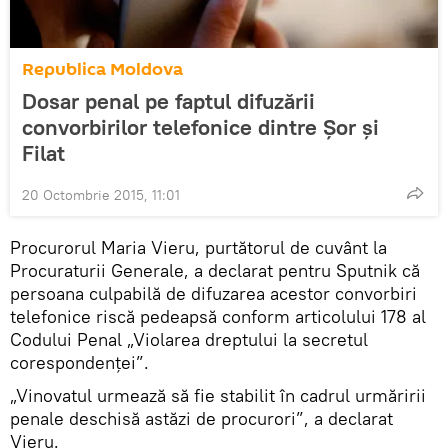
Republica Moldova
Dosar penal pe faptul difuzării
convorbirilor telefonice dintre Şor şi
Filat
20 Octombrie 2015, 11:01
Procurorul Maria Vieru, purtătorul de cuvânt la
Procuraturii Generale, a declarat pentru Sputnik că
persoana culpabilă de difuzarea acestor convorbiri
telefonice riscă pedeapsă conform articolului 178 al
Codului Penal „Violarea dreptului la secretul
corespondenţei”.
„Vinovatul urmează să fie stabilit în cadrul urmăririi
penale deschisă astăzi de procurori”, a declarat
Vieru.