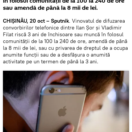
în folosul comunităţii de la 100 la 240 de ore
sau amendă de până la 8 mii de lei.
CHIŞINĂU, 20 oct – Sputnik
. Vinovatul de difuzarea
convorbirilor telefonice dintre Ilan Șor și Vladimir
Filat riscă 3 ani de închisoare sau muncă în folosul
comunităţii de la 100 la 240 de ore, amendă de până
la 8 mii de lei, sau cu privarea de dreptul de a ocupa
anumite funcţii sau de a desfăşura o anumită
activitate pe un termen de până la 3 ani.