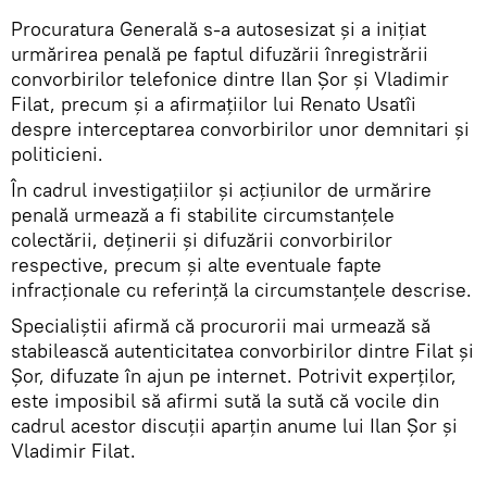
Procuratura Generală s-a autosesizat și a iniţiat
urmărirea penală pe faptul difuzării înregistrării
convorbirilor telefonice dintre Ilan Șor și Vladimir
Filat, precum și a afirmațiilor lui Renato Usatîi
despre interceptarea convorbirilor unor demnitari și
politicieni.
În cadrul investigațiilor și acțiunilor de urmărire
penală urmează a fi stabilite circumstanțele
colectării, deținerii și difuzării convorbirilor
respective, precum și alte eventuale fapte
infracționale cu referință la circumstanțele descrise.
Specialiştii afirmă că procurorii mai urmează să
stabilească autenticitatea convorbirilor dintre Filat şi
Şor, difuzate în ajun pe internet. Potrivit experţilor,
este imposibil să afirmi sută la sută că vocile din
cadrul acestor discuţii aparţin anume lui Ilan Şor şi
Vladimir Filat.