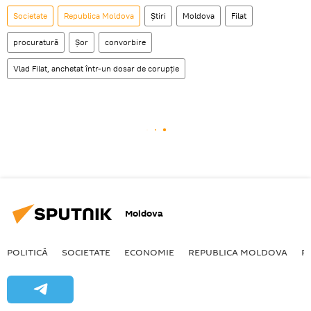
Societate
Republica Moldova
Știri
Moldova
Filat
procuratură
Şor
convorbire
Vlad Filat, anchetat într-un dosar de corupţie
Moldova
POLITICĂ
SOCIETATE
ECONOMIE
REPUBLICA MOLDOVA
R