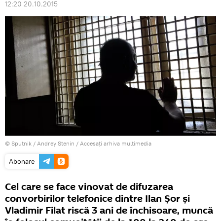
12:20 20.10.2015
© Sputnik / Andrey Stenin
/
Accesați arhiva multimedia
Abonare
Cel care se face vinovat de difuzarea
convorbirilor telefonice dintre Ilan Șor și
Vladimir Filat riscă 3 ani de închisoare, muncă