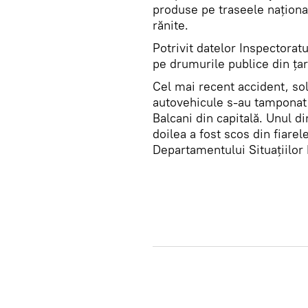
produse pe traseele naţiona
rănite.
Potrivit datelor Inspectorat
pe drumurile publice din ţar
Cel mai recent accident, so
autovehicule s-au tamponat 
Balcani din capitală. Unul di
doilea a fost scos din fiare
Departamentului Situaţiilor