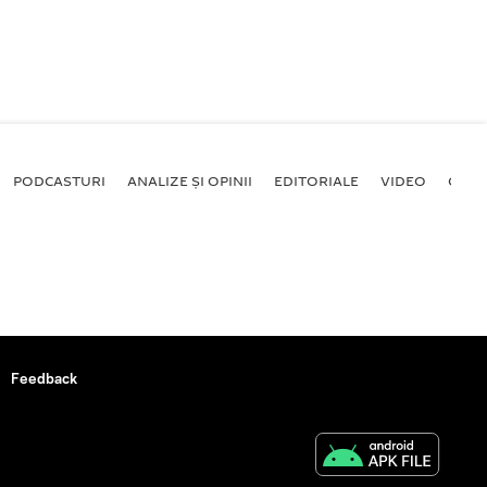
PODCASTURI
ANALIZE ȘI OPINII
EDITORIALE
VIDEO
GALE
Feedback