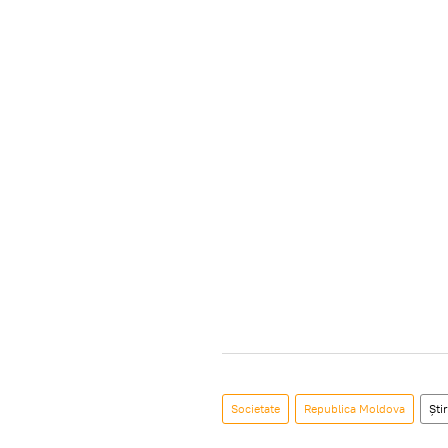
Societate
Republica Moldova
Știr