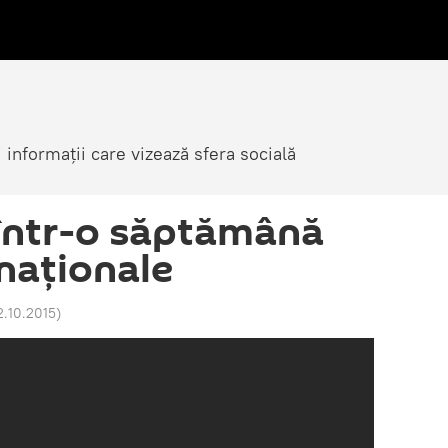
i informații care vizează sfera socială
 într-o săptămână
 naţionale
2.10.2015
)