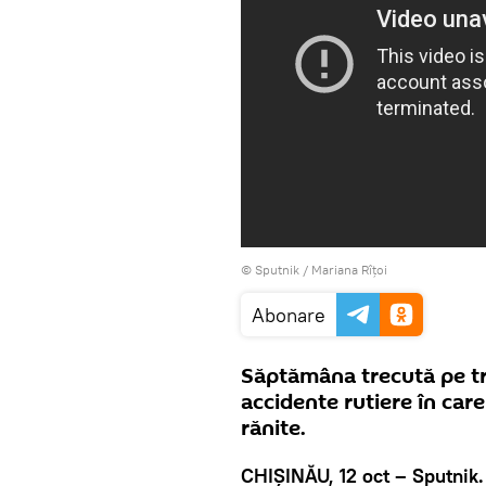
© Sputnik / Mariana Rîțoi
Abonare
Săptămâna trecută pe tr
accidente rutiere în car
rănite.
CHIŞINĂU, 12 oct – Sputnik.